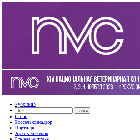
Рубрики
>
Найти
О нас
Россельхознадзор
Партнеры
Архив номеров
Рекламодателям