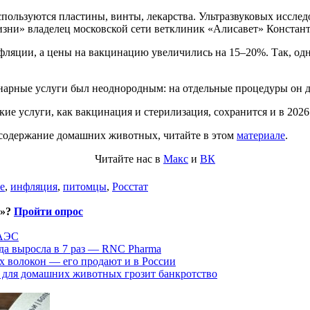
пользуются пластины, винты, лекарства. Ультразвуковых исследо
изни» владелец московской сети ветклиник «Алисавет» Констан
ляции, а цены на вакцинацию увеличились на 15–20%. Так, одн
нарные услуги был неоднородным: на отдельные процедуры он д
ие услуги, как вакцинация и стерилизация, сохранится и в 2026 
а содержание домашних животных, читайте в этом
материале
.
Читайте нас в
Макс
и
ВК
е
,
инфляция
,
питомцы
,
Росстат
и»?
Пройти опрос
ЕАЭС
да выросла в 7 раз — RNC Pharma
х волокон — его продают и в России
 для домашних животных грозит банкротство