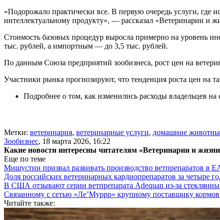
«Подорожало практически все. В первую очередь услуги, где ис
интеллектуальному продукту», — рассказал «Ветеринарии и ж
Стоимость базовых процедур выросла примерно на уровень инф
тыс. рублей, а импортным — до 3,5 тыс. рублей.
По данным Союза предприятий зообизнеса, рост цен на ветери
Участники рынка прогнозируют, что тенденция роста цен на так
Подробнее о том, как изменились расходы владельцев н
Метки:
ветеринария
,
ветеринарные услуги
,
домашние животны
Зообизнес
,
18 марта 2026, 16:22
Какие новости интересны читателям «Ветеринарии и жизн
Еще по теме
Мишустин призвал развивать производство ветпрепаратов в 
Доля российских ветеринарных кардиопрепаратов за четыре го
В США отзывают серии ветпрепарата Adequan из-за стеклянны
Связанному с сетью «Ле’Муррр» крупному поставщику кормов
Читайте также: