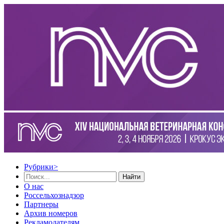
Рубрики
>
Найти
О нас
Россельхознадзор
Партнеры
Архив номеров
Рекламодателям