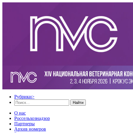
Рубрики
>
Найти
О нас
Россельхознадзор
Партнеры
Архив номеров