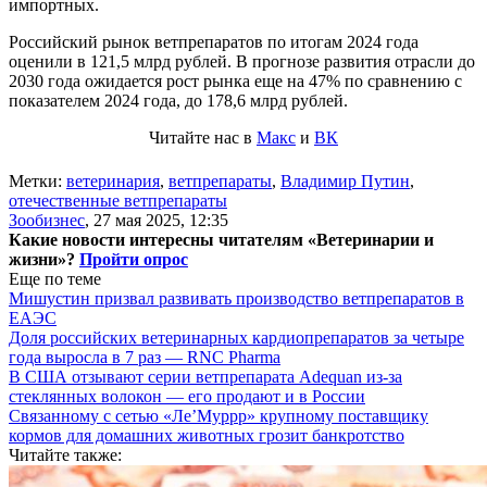
импортных.
Российский рынок ветпрепаратов по итогам 2024 года
оценили в 121,5 млрд рублей. В прогнозе развития отрасли до
2030 года ожидается рост рынка еще на 47% по сравнению с
показателем 2024 года, до 178,6 млрд рублей.
Читайте нас в
Макс
и
ВК
Метки:
ветеринария
,
ветпрепараты
,
Владимир Путин
,
отечественные ветпрепараты
Зообизнес
,
27 мая 2025, 12:35
Какие новости интересны читателям «Ветеринарии и
жизни»?
Пройти опрос
Еще по теме
Мишустин призвал развивать производство ветпрепаратов в
ЕАЭС
Доля российских ветеринарных кардиопрепаратов за четыре
года выросла в 7 раз — RNC Pharma
В США отзывают серии ветпрепарата Adequan из-за
стеклянных волокон — его продают и в России
Связанному с сетью «Ле’Муррр» крупному поставщику
кормов для домашних животных грозит банкротство
Читайте также: