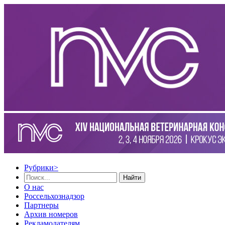
Рубрики
>
Найти
О нас
Россельхознадзор
Партнеры
Архив номеров
Рекламодателям