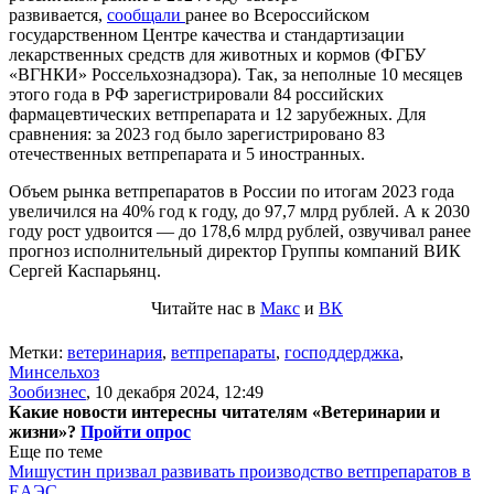
развивается,
сообщали
ранее во Всероссийском
государственном Центре качества и стандартизации
лекарственных средств для животных и кормов (ФГБУ
«ВГНКИ» Россельхознадзора). Так, за неполные 10 месяцев
этого года в РФ зарегистрировали 84 российских
фармацевтических ветпрепарата и 12 зарубежных. Для
сравнения: за 2023 год было зарегистрировано 83
отечественных ветпрепарата и 5 иностранных.
Объем рынка ветпрепаратов в России по итогам 2023 года
увеличился на 40% год к году, до 97,7 млрд рублей. А к 2030
году рост удвоится — до 178,6 млрд рублей, озвучивал ранее
прогноз исполнительный директор Группы компаний ВИК
Сергей Каспарьянц.
Читайте нас в
Макс
и
ВК
Метки:
ветеринария
,
ветпрепараты
,
господдерджка
,
Минсельхоз
Зообизнес
,
10 декабря 2024, 12:49
Какие новости интересны читателям «Ветеринарии и
жизни»?
Пройти опрос
Еще по теме
Мишустин призвал развивать производство ветпрепаратов в
ЕАЭС