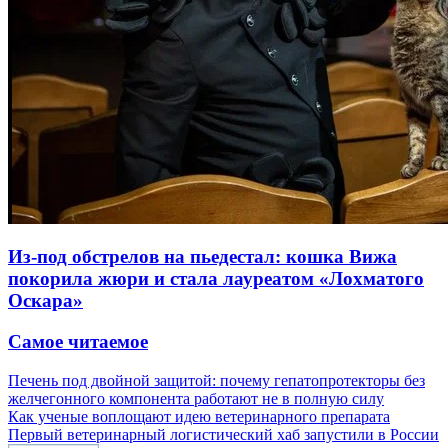
Из-под обстрелов на пьедестал: кошка Вижа
покорила жюри и стала лауреатом «Лохматого
Оскара»
Самое читаемое
Печень под двойной защитой: почему гепатопротекторы без
желчегонного компонента работают не в полную силу
Как ученые воплощают идею ветеринарного препарата
Первый ветеринарный логистический хаб запустили в России