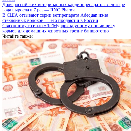
Доля российских ветеринарных кардиопрепаратов за четыре
года выросла в 7 раз — RNC Pharma
В США отзывают серии ветпрепарата Adequan из-за
стеклянных волокон — его продают и в России
Связанному с сетью «Ле’Муррр» крупному поставщику
кормов для домашних животных грозит банкротство
Читайте также: