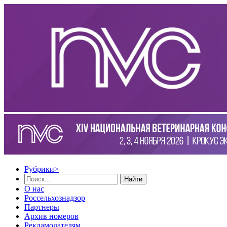
Рубрики
>
Найти
О нас
Россельхознадзор
Партнеры
Архив номеров
Рекламодателям