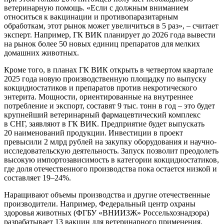
ветеринарную помощь. «Если с должным вниманием
относиться к вакцинации и противопаразитарным
обработкам, этот рынок может увеличиться в 5 раз», – считает
эксперт. Например, ГК ВИК планирует до 2026 года вывести
на рынок более 50 новых единиц препаратов для мелких
домашних животных.
Кроме того, в планах ГК ВИК открыть в четвертом квартале
2025 года новую производственную площадку по выпуску
кокцидиостатиков и препаратов против некротического
энтерита. Мощности, ориентированные на внутреннее
потребление и экспорт, составят 9 тыс. тонн в год – это будет
крупнейший ветеринарный фармацевтический комплекс
в СНГ, заявляют в ГК ВИК. Предприятие будет выпускать
20 наименований продукции. Инвестиции в проект
превысили 2 млрд рублей на закупку оборудования и научно-
исследовательскую деятельность. Запуск позволит преодолеть
высокую импортозависимость в категории кокцидиостатиков,
где доля отечественного производства пока остается низкой и
составляет 19–24%.
Наращивают объемы производства и другие отечественные
производители. Например, Федеральный центр охраны
здоровья животных (ФГБУ «ВНИИЗЖ» Россельхознадзора)
разрабатывает 13 вакцин для ветеринарного применения.