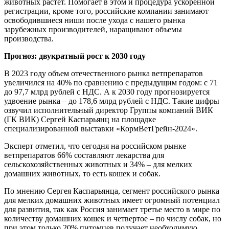
животных растет. Помогает в этом и процедура ускоренной
регистрации, кроме того, российские компании занимают
освободившиеся ниши после ухода с нашего рынка
зарубежных производителей, наращивают объемы
производства.
Прогноз: двукратный рост к 2030 году
В 2023 году объем отечественного рынка ветпрепаратов
увеличился на 40% по сравнению с предыдущим годом: с 71
до 97,7 млрд рублей с НДС. А к 2030 году прогнозируется
удвоение рынка – до 178,6 млрд рублей с НДС. Такие цифры
озвучил исполнительный директор Группы компаний ВИК
(ГК ВИК) Сергей Каспарьянц на площадке
специализированной выставки «КормВетГрейн-2024».
Эксперт отметил, что сегодня на российском рынке
ветпрепаратов 66% составляют лекарства для
сельскохозяйственных животных и 34% – для мелких
домашних животных, то есть кошек и собак.
По мнению Сергея Каспарьянца, сегмент российского рынка
для мелких домашних животных имеет огромный потенциал
для развития, так как Россия занимает третье место в мире по
количеству домашних кошек и четвертое – по числу собак, но
при этом только 20% питомцев получает необходимую