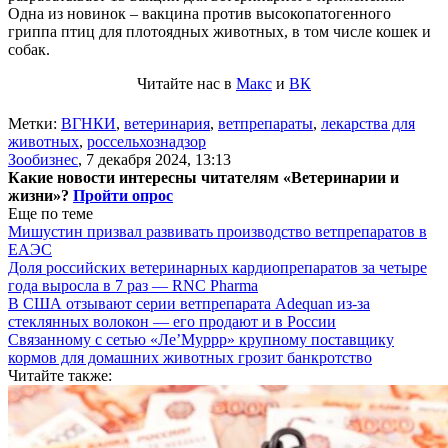
Одна из новинок – вакцина против высокопатогенного
гриппа птиц для плотоядных животных, в том числе кошек и
собак.
Читайте нас в
Макс
и
ВК
Метки:
ВГНКИ
,
ветеринария
,
ветпрепараты
,
лекарства для
животных
,
россельхознадзор
Зообизнес
,
7 декабря 2024, 13:13
Какие новости интересны читателям «Ветеринарии и
жизни»?
Пройти опрос
Еще по теме
Мишустин призвал развивать производство ветпрепаратов в
ЕАЭС
Доля российских ветеринарных кардиопрепаратов за четыре
года выросла в 7 раз — RNC Pharma
В США отзывают серии ветпрепарата Adequan из-за
стеклянных волокон — его продают и в России
Связанному с сетью «Ле’Муррр» крупному поставщику
кормов для домашних животных грозит банкротство
Читайте также: