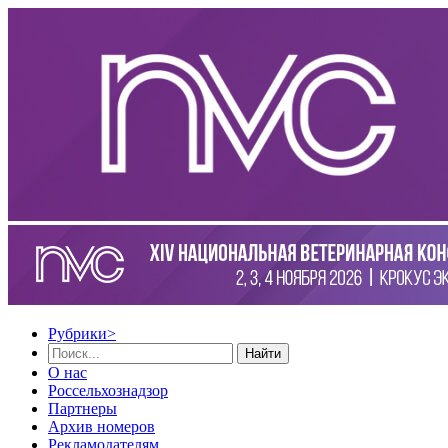
Рубрики
>
Найти
О нас
Россельхознадзор
Партнеры
Архив номеров
Рекламодателям