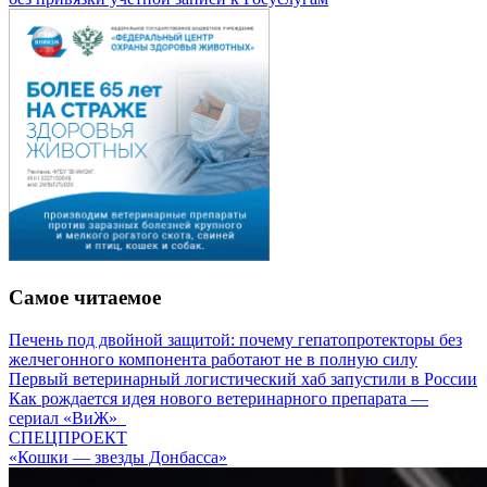
Самое читаемое
Печень под двойной защитой: почему гепатопротекторы без
желчегонного компонента работают не в полную силу
Первый ветеринарный логистический хаб запустили в России
Как рождается идея нового ветеринарного препарата —
сериал «ВиЖ»
СПЕЦПРОЕКТ
«Кошки — звезды Донбасса»