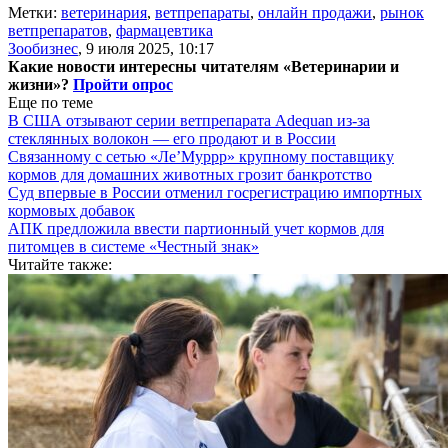
Метки:
ветеринария
,
ветпрепараты
,
онлайн продажи
,
рынок
ветпрепаратов
,
фармацевтика
Зообизнес
,
9 июля 2025, 10:17
Какие новости интересны читателям «Ветеринарии и
жизни»?
Пройти опрос
Еще по теме
В США отзывают серии ветпрепарата Adequan из-за
стеклянных волокон — его продают и в России
Связанному с сетью «Ле’Муррр» крупному поставщику
кормов для домашних животных грозит банкротство
Суд впервые в России отменил госрегистрацию импортных
кормовых добавок
АПК предложила ввести партионный учет кормов для
питомцев в системе «Честный знак»
Читайте также: