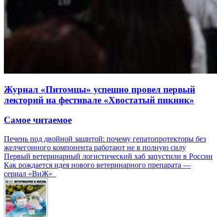
Журнал «Питомцы» успешно провел первый
лекторий на фестивале «Хвостатый пикник»
Самое читаемое
Печень под двойной защитой: почему гепатопротекторы без
желчегонного компонента работают не в полную силу
Первый ветеринарный логистический хаб запустили в России
Как рождается идея нового ветеринарного препарата —
сериал «ВиЖ»