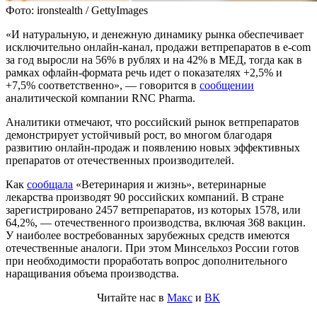
Фото: ironstealth / GettyImages
«И натуральную, и денежную динамику рынка обеспечивает
исключительно онлайн-канал, продажи ветпрепаратов в e-com
за год выросли на 56% в рублях и на 42% в МЕД, тогда как в
рамках офлайн-формата речь идет о показателях +2,5% и
+7,5% соответственно», — говорится в
сообщении
аналитической компании RNC Pharma.
Аналитики отмечают, что российский рынок ветпрепаратов
демонстрирует устойчивый рост, во многом благодаря
развитию онлайн-продаж и появлению новых эффективных
препаратов от отечественных производителей.
Как
сообщала
«Ветеринария и жизнь», ветеринарные
лекарства производят 90 российских компаний. В стране
зарегистрировано 2457 ветпрепаратов, из которых 1578, или
64,2%, — отечественного производства, включая 368 вакцин.
У наиболее востребованных зарубежных средств имеются
отечественные аналоги. При этом Минсельхоз России готов
при необходимости проработать вопрос дополнительного
наращивания объема производства.
Читайте нас в
Макс
и
ВК