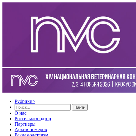
Рубрики
>
Найти
О нас
Россельхознадзор
Партнеры
Архив номеров
Рекламодателям