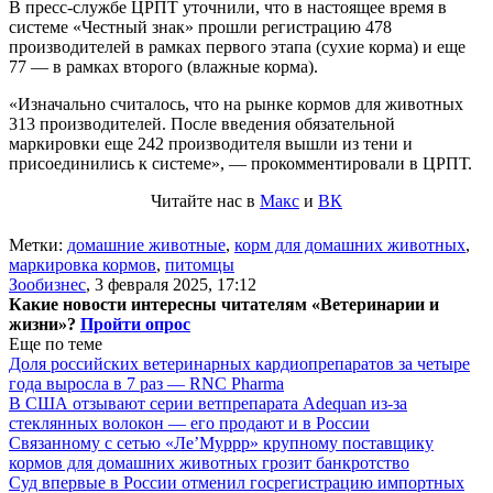
В пресс-службе ЦРПТ уточнили, что в настоящее время в
системе «Честный знак» прошли регистрацию 478
производителей в рамках первого этапа (сухие корма) и еще
77 — в рамках второго (влажные корма).
«Изначально считалось, что на рынке кормов для животных
313 производителей. После введения обязательной
маркировки еще 242 производителя вышли из тени и
присоединились к системе», — прокомментировали в ЦРПТ.
Читайте нас в
Макс
и
ВК
Метки:
домашние животные
,
корм для домашних животных
,
маркировка кормов
,
питомцы
Зообизнес
,
3 февраля 2025, 17:12
Какие новости интересны читателям «Ветеринарии и
жизни»?
Пройти опрос
Еще по теме
Доля российских ветеринарных кардиопрепаратов за четыре
года выросла в 7 раз — RNC Pharma
В США отзывают серии ветпрепарата Adequan из-за
стеклянных волокон — его продают и в России
Связанному с сетью «Ле’Муррр» крупному поставщику
кормов для домашних животных грозит банкротство
Суд впервые в России отменил госрегистрацию импортных