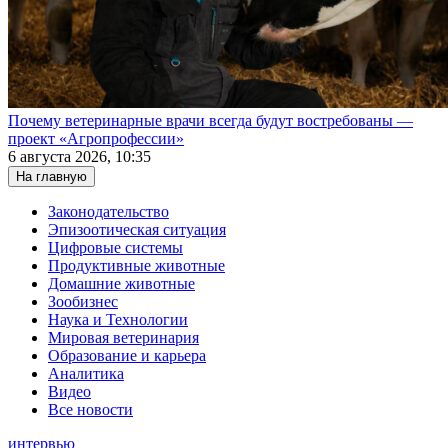
Почему ветеринарные врачи всегда будут востребованы —
проект «Агропрофессии»
6 августа 2026, 10:35
На главную
Законодательство
Эпизоотическая ситуация
Цифровые системы
Продуктивные животные
Домашние животные
Зообизнес
Наука и Технологии
Мировая ветеринария
Образование и карьера
Аналитика
Видео
Все новости
интервью