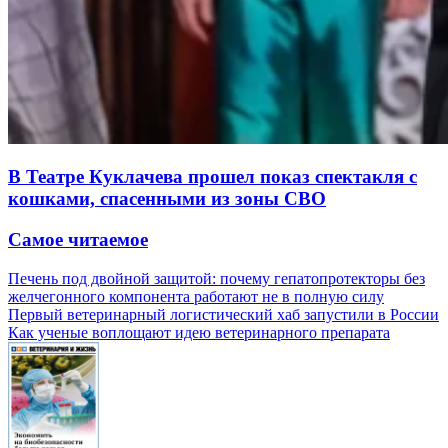
В Театре Куклачева прошел показ спектакля с
кошками, спасенными из зоны СВО
Самое читаемое
Печень под двойной защитой: почему гепатопротекторы без
желчегонного компонента работают не в полную силу
Первый ветеринарный логистический хаб запустили в России
Как ученые воплощают идею ветеринарного препарата