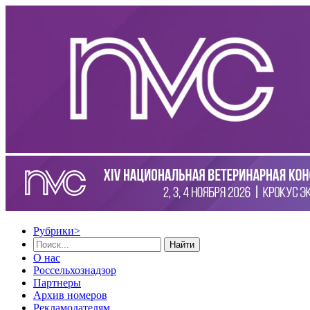
Рубрики
>
Найти
О нас
Россельхознадзор
Партнеры
Архив номеров
Рекламодателям