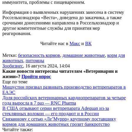
иммунитета, проблемы с пищеварением.
Информация о выявленных нарушениях занесена в систему
Россельхознадзора «Веста», доведена до заказчика, а также
срочными донесениями направлена в Россельхознадзор и
другие компетентные службы для принятия мер
реагирования.
Читайте нас в
Макс
и
ВК
Метки:
безопасность кормов
,
домашние животные
,
корм для
животных
,
питомцы
Зообизнес
,
16 августа 2024, 14:04
Какие новости интересны читателям «Ветеринарии и
жизни»?
Пройти опрос
Еще по теме
Мишустин призвал развивать производство ветпрепаратов в
ЕАЭС
Доля российских ветеринарных кардиопрепаратов за четыре
года выросла в 7 раз — RNC Pharma
В США отзывают серии ветпрепарата Adequan из-за
стеклянных волокон — его продают и в России
Связанному с сетью «Ле’Муррр» крупному поставщику
кормов для домашних животных грозит банкротство
Читайте также: