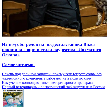
Из-под обстрелов на пьедестал: кошка Вижа
покорила жюри и стала лауреатом «Лохматого
Оскара»
Самое читаемое
Печень под двойной защитой: почему гепатопротекторы без
желчегонного компонента работают не в полную силу
Как ученые воплощают идею ветеринарного препарата
Первый ветеринарный логистический хаб запустили в России