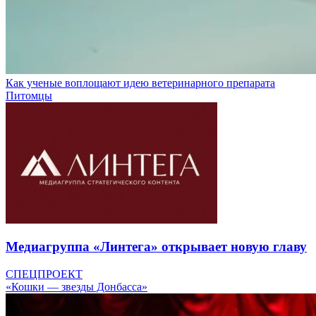
Как ученые воплощают идею ветеринарного препарата
Питомцы
Медиагруппа «Линтега» открывает новую главу
СПЕЦПРОЕКТ
«Кошки — звезды Донбасса»