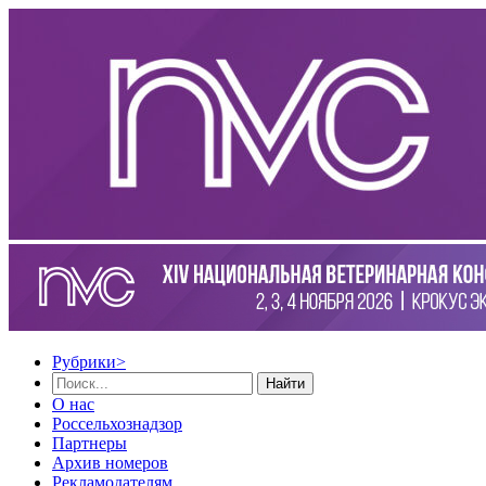
Рубрики
>
Найти
О нас
Россельхознадзор
Партнеры
Архив номеров
Рекламодателям