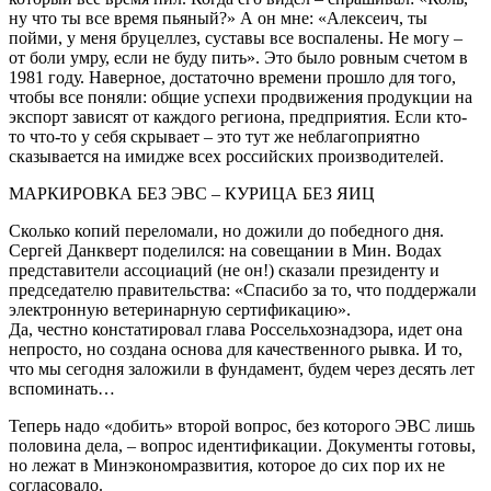
ну что ты все время пьяный?» А он мне: «Алексеич, ты
пойми, у меня бруцеллез, суставы все воспалены. Не могу –
от боли умру, если не буду пить». Это было ровным счетом в
1981 году. Наверное, достаточно времени прошло для того,
чтобы все поняли: общие успехи продвижения продукции на
экспорт зависят от каждого региона, предприятия. Если кто-
то что-то у себя скрывает – это тут же неблагоприятно
сказывается на имидже всех российских производителей.
МАРКИРОВКА БЕЗ ЭВС – КУРИЦА БЕЗ ЯИЦ
Сколько копий переломали, но дожили до победного дня.
Сергей Данкверт поделился: на совещании в Мин. Водах
представители ассоциаций (не он!) сказали президенту и
председателю правительства: «Спасибо за то, что поддержали
электронную ветеринарную сертификацию».
Да, честно констатировал глава Россельхознадзора, идет она
непросто, но создана основа для качественного рывка. И то,
что мы сегодня заложили в фундамент, будем через десять лет
вспоминать…
Теперь надо «добить» второй вопрос, без которого ЭВС лишь
половина дела, – вопрос идентификации. Документы готовы,
но лежат в Минэкономразвития, которое до сих пор их не
согласовало.