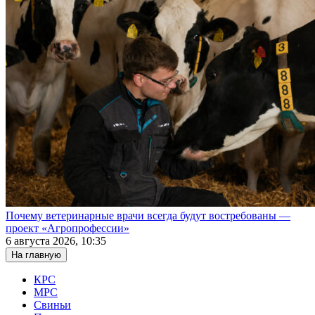
Почему ветеринарные врачи всегда будут востребованы —
проект «Агропрофессии»
6 августа 2026, 10:35
На главную
КРС
МРС
Свиньи