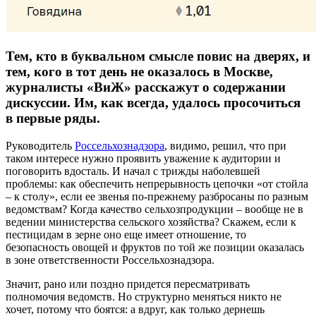
Тем, кто в буквальном смысле повис на дверях, и
тем, кого в тот день не оказалось в Москве,
журналисты «ВиЖ» расскажут о содержании
дискуссии. Им, как всегда, удалось просочиться
в первые ряды.
Руководитель
Россельхознадзора
, видимо, решил, что при
таком интересе нужно проявить уважение к аудитории и
поговорить вдосталь. И начал с трижды наболевшей
проблемы: как обеспечить непрерывность цепочки «от стойла
– к столу», если ее звенья по-прежнему разбросаны по разным
ведомствам? Когда качество сельхозпродукции – вообще не в
ведении министерства сельского хозяйства? Скажем, если к
пестицидам в зерне оно еще имеет отношение, то
безопасность овощей и фруктов по той же позиции оказалась
в зоне ответственности Россельхознадзора.
Значит, рано или поздно придется пересматривать
полномочия ведомств. Но структурно меняться никто не
хочет, потому что боятся: а вдруг, как только дернешь