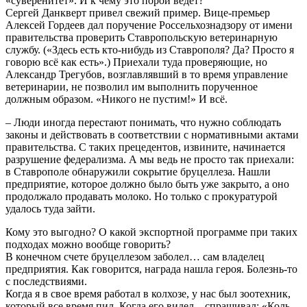
«суверенитет». И к чему это порой ведет?
Сергей Данкверт привел свежий пример. Вице-премьер
Алексей Гордеев дал поручение Россельхознадзору от имени
правительства проверить Ставропольскую ветеринарную
службу. («Здесь есть кто-нибудь из Ставрополя? Да? Просто я
говорю всё как есть».) Приехали туда проверяющие, но
Александр Трегубов, возглавлявший в то время управление
ветеринарии, не позволил им выполнить порученное
должным образом. «Никого не пустим!» И всё.
– Люди иногда перестают понимать, что нужно соблюдать
законы и действовать в соответствии с нормативными актами
правительства. С таких прецедентов, извините, начинается
разрушение федерализма. А мы ведь не просто так приехали:
в Ставрополе обнаружили сокрытие бруцеллеза. Нашли
предприятие, которое должно было быть уже закрыто, а оно
продолжало продавать молоко. Но только с прокуратурой
удалось туда зайти.
Кому это выгодно? О какой экспортной программе при таких
подходах можно вообще говорить?
В конечном счете бруцеллезом заболел… сам владелец
предприятия. Как говорится, награда нашла героя. Болезнь-то
с последствиями.
Когда я в свое время работал в колхозе, у нас был зоотехник,
который все время пил. Когда его видел – спрашивал: «Коль,