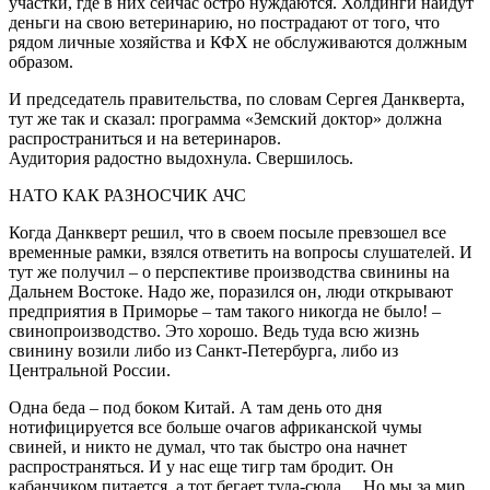
участки, где в них сейчас остро нуждаются. Холдинги найдут
деньги на свою ветеринарию, но пострадают от того, что
рядом личные хозяйства и КФХ не обслуживаются должным
образом.
И председатель правительства, по словам Сергея Данкверта,
тут же так и сказал: программа «Земский доктор» должна
распространиться и на ветеринаров.
Аудитория радостно выдохнула. Свершилось.
НАТО КАК РАЗНОСЧИК АЧС
Когда Данкверт решил, что в своем посыле превзошел все
временные рамки, взялся ответить на вопросы слушателей. И
тут же получил – о перспективе производства свинины на
Дальнем Востоке. Надо же, поразился он, люди открывают
предприятия в Приморье – там такого никогда не было! –
свинопроизводство. Это хорошо. Ведь туда всю жизнь
свинину возили либо из Санкт-Петербурга, либо из
Центральной России.
Одна беда – под боком Китай. А там день ото дня
нотифицируется все больше очагов африканской чумы
свиней, и никто не думал, что так быстро она начнет
распространяться. И у нас еще тигр там бродит. Он
кабанчиком питается, а тот бегает туда-сюда… Но мы за мир.