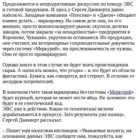
Продолжаются и непродуктивные дискуссии по поводу ЭВС
и готовой продукции. И здесь у Сергея Данкверта давно
наболело. Западные компании «Пепсико» и «Данон» обещают
взамен делать… маркировку. На самом деле они, по его
мнению, просто монополизируют рынок: скупили десятки
заводов, потом закрыли «за ненадобностью» предприятия в
Воронеже, Чувашии, укрупнили оставшиеся. Их продукции,
они считают, ни ветеринарные сопроводительные документы
через систему «Меркурий», ни прослеживаемость не нужны.
Они ее просто промаркируют.
Однако никто в этом случае не будет знать происхождения
сырья. А написать можно, что угодно – и это будет из области
фантастики. Бумага, как говорится, все стерпит. В отличие от
желудков потребителей.
В конечном счете такая маркировка без системы «
Меркурий
»
будет курицей, которая не может нести яйца. Не заложено это
будет в ее генетический код.
ЭВС уже в действии. Какие-то технические мелочи
дорабатываются в процессе. Зато результаты уже налицо.
Сергей Данкверт рассказал:
– Пишет нам налоговая инспекция: «Уважаемые коллеги, на
основании данных ЭВС сообщите нам, пожалуйста, как