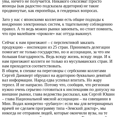
увы, ничего не получается. Никакого сексизма! Просто
японцы (как радостно подсказала аудитория) не такие
продвинутые, как европейцы, в гендерных вопросах.
Зато у нас с японскими коллегами есть общие подходы к
внедрению электронных систем, к тщательному соблюдению
правил. А то ведь можно рынки завоевать, но стоит помнить,
что при малейшем «проколе» нас оттуда выкинут.
Сейчас к нам приезжают – с перспективой заказать
продукцию – инспекции из 25 стран. Принимать делегации
помогает не только государство, но и ассоциации, за что им
большая благодарность. Ведь всюду жизнь, всюду люди. И к
нам приезжают коллеги не только из мусульманских стран. И
нам приходится соответствовать.
В общем, в спешке на переговоры с сербскими коллегами
Сергей Данкверт обрушил на аудиторию буквально девятый
вал информации. Народ едва успевал впитать. Но жару
терпел. И не напрасно. Потому что, сообщив, что регионам
нужно очень серьезно готовиться к инспекциям по допуску на
внешние рынки, глава ведомства рассказал, как Сергей Юшин
– глава Национальной мясной ассоциации – на совещании в
Мин. Водах конкретно «рубанул»: если мы для ветеринарных
врачей не сделаем программу типа «Земский доктор», мы
никогда не отправим людей, которые окончили вузы, на те