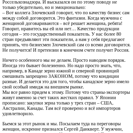
Россельхознадзора. И высказался он по этому поводу не
только убедительно, но и эмоционально:
– Вот коллега Злочевский говорит, что по качеству бизнес сам
между собой договорится. Это фантазии. Когда мужчина с
женщиной договариваются – всё решает женщина, ребята!
Говорит, нравитесь вы ей или нет… Качество продукции
сегодня – это государственный показатель. У нас более 80
стран предъявляют эти показатели, а нам у себя предлагают
принять, что бизнесмен Злочевский сам со всеми договорится.
Не получится! И претензии в конечном счете получит Россия.
Ничего особенного мы не делаем. Просто наводим порядок.
Иногда это бывает болезненно. Но надо просто знать, что,
например, в Канаде зерно южной и северной провинций
смешивать запрещено ЗАКОНОМ, потому что кондиции
разные. И делается это для того, чтобы канадское зерно имело
свой особый имидж на внешнем рынке.
Мы все равно придем к этому. Потому что страны-экспортеры
живут именно за счет таких жестких правил. У Японии
прописано: закупки зерна только у трех стран – США,
Австралии, Канады. Там всё проверено и всё импортеров
удовлетворило.
Бьемся за этот рынок и мы. Посылаем туда на переговоры
женщин, искренне признался Сергей Данкверт. У мужчин,