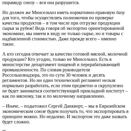
пирамиду снизу – вся она разрушится.
Но должен же Минсельхоз иметь нормативно-правовую базу
для того, чтобы осуществлять полномочия по проверке
качества продуктов – в том числе при отгрузке продукции
сырья за рубеж! Ведь говоря об экспортно ориентированной
экономике, мы имеем в виду не только сырье, но и товары с
надбавленной стоимостью. Даже прежде всего – именно
такие.
А кто сегодня отвечает за качество готовой мясной, молочной
продукции? Кто угодно, только не Минсельхоз. Есть в
министерстве департамент пищевой и перерабатывающей
промышленности. По словам руководителя
Россельхознадзора, это по сути 30 человек и десять
регламентов. Но ни один технический регламент нельзя
нормально разработать, если этим предметно и скрупулезно
не будет заниматься соответствующий прикладной институт –
как по мясному, так и по молочному направлению.
– Иначе, – подытожил Сергей Данкверт, – мы в Евразийском
экономическом союзе будем получать то, что экспортировать в
принципе можно. Но недалеко. И экспортом это даже назвать
будет сложно.