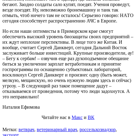
бегают. Заодно солдаты сало купят, поедят. Учения проведут,
везде поездят. Ну, невозможно бронемашину и танк так
отмыть, чтоб ничего там не осталось! Серьезно говорю: НАТО
сегодня способствует распространению АЧС в Европе.
Но если наши оптимисты в Приморском крае смогут
обеспечить высокий уровень биозащиты своих предприятий –
их ждут неплохие перспективы. В лице того же Китая. И
вообще, считает Сергей Данкверт, сегодня Дальний Восток
заслуживает больше инвестиций. Крупные производители, ау!
– Бегу к сербам! – озвучив еще раз духоподъемное обещание
биться за увеличение зарплат ветработникам и принятие
госпрограммы по оснащению субъектовых лабораторий,
воскликнул Сергей Данкверт и произнес одну (быть может,
мелкую, мещанскую, но очень нужную людям здесь и сейчас)
угрозу. – В следующий раз такое помещение дадут –
отказываемся от проведения, потому что люди задохнутся. А
это неправильно!
Наталия Ефимова
Читайте нас в
Макс
и
ВК
Метки:
ветврач
,
ветеринарный врач
,
россельхознадзор
,
экспорт