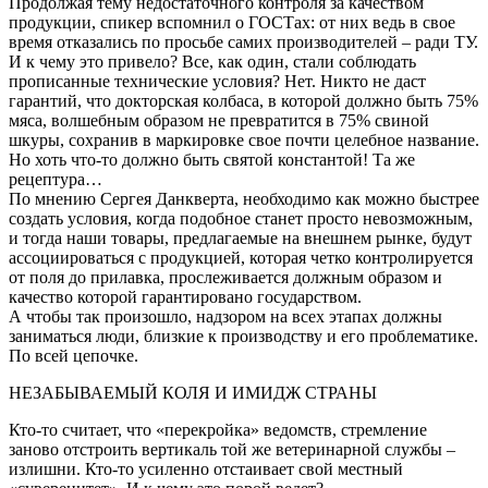
Продолжая тему недостаточного контроля за качеством
продукции, спикер вспомнил о ГОСТах: от них ведь в свое
время отказались по просьбе самих производителей – ради ТУ.
И к чему это привело? Все, как один, стали соблюдать
прописанные технические условия? Нет. Никто не даст
гарантий, что докторская колбаса, в которой должно быть 75%
мяса, волшебным образом не превратится в 75% свиной
шкуры, сохранив в маркировке свое почти целебное название.
Но хоть что-то должно быть святой константой! Та же
рецептура…
По мнению Сергея Данкверта, необходимо как можно быстрее
создать условия, когда подобное станет просто невозможным,
и тогда наши товары, предлагаемые на внешнем рынке, будут
ассоциироваться с продукцией, которая четко контролируется
от поля до прилавка, прослеживается должным образом и
качество которой гарантировано государством.
А чтобы так произошло, надзором на всех этапах должны
заниматься люди, близкие к производству и его проблематике.
По всей цепочке.
НЕЗАБЫВАЕМЫЙ КОЛЯ И ИМИДЖ СТРАНЫ
Кто-то считает, что «перекройка» ведомств, стремление
заново отстроить вертикаль той же ветеринарной службы –
излишни. Кто-то усиленно отстаивает свой местный