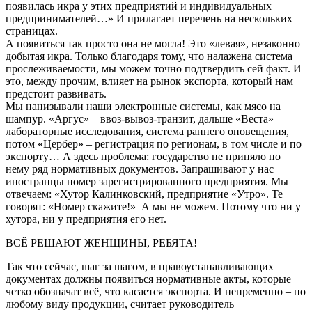
появилась икра у этих предприятий и индивидуальных
предпринимателей…» И прилагает перечень на нескольких
страницах.
А появиться так просто она не могла! Это «левая», незаконно
добытая икра. Только благодаря тому, что налажена система
прослеживаемости, мы можем точно подтвердить сей факт. И
это, между прочим, влияет на рынок экспорта, который нам
предстоит развивать.
Мы нанизывали наши электронные системы, как мясо на
шампур. «Аргус» – ввоз-вывоз-транзит, дальше «Веста» –
лабораторные исследования, система раннего оповещения,
потом «Цербер» – регистрация по регионам, в том числе и по
экспорту… А здесь проблема: государство не приняло по
нему ряд нормативных документов. Запрашивают у нас
иностранцы номер зарегистрированного предприятия. Мы
отвечаем: «Хутор Калинковский, предприятие «Утро». Те
говорят: «Номер скажите!» А мы не можем. Потому что ни у
хутора, ни у предприятия его нет.
ВСЁ РЕШАЮТ ЖЕНЩИНЫ, РЕБЯТА!
Так что сейчас, шаг за шагом, в правоустанавливающих
документах должны появиться нормативные акты, которые
четко обозначат всё, что касается экспорта. И непременно – по
любому виду продукции, считает руководитель