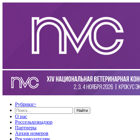
Рубрики
>
Найти
О нас
Россельхознадзор
Партнеры
Архив номеров
Рекламодателям