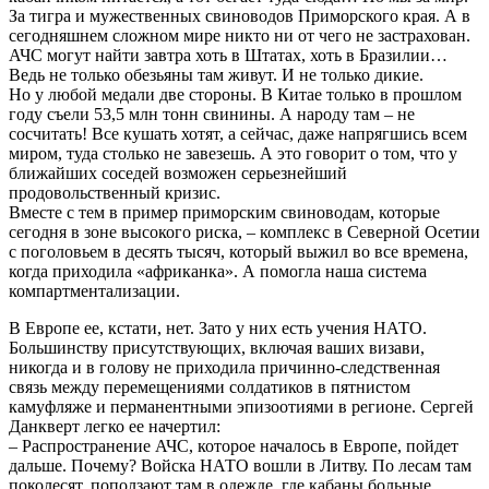
За тигра и мужественных свиноводов Приморского края. А в
сегодняшнем сложном мире никто ни от чего не застрахован.
АЧС могут найти завтра хоть в Штатах, хоть в Бразилии…
Ведь не только обезьяны там живут. И не только дикие.
Но у любой медали две стороны. В Китае только в прошлом
году съели 53,5 млн тонн свинины. А народу там – не
сосчитать! Все кушать хотят, а сейчас, даже напрягшись всем
миром, туда столько не завезешь. А это говорит о том, что у
ближайших соседей возможен серьезнейший
продовольственный кризис.
Вместе с тем в пример приморским свиноводам, которые
сегодня в зоне высокого риска, – комплекс в Северной Осетии
с поголовьем в десять тысяч, который выжил во все времена,
когда приходила «африканка». А помогла наша система
компартментализации.
В Европе ее, кстати, нет. Зато у них есть учения НАТО.
Большинству присутствующих, включая ваших визави,
никогда и в голову не приходила причинно-следственная
связь между перемещениями солдатиков в пятнистом
камуфляже и перманентными эпизоотиями в регионе. Сергей
Данкверт легко ее начертил:
– Распространение АЧС, которое началось в Европе, пойдет
дальше. Почему? Войска НАТО вошли в Литву. По лесам там
поколесят, поползают там в одежде, где кабаны больные