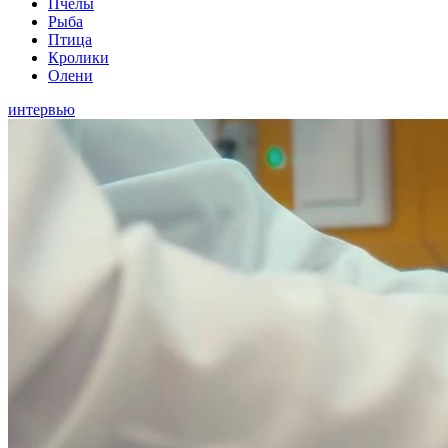
Пчелы
Рыба
Птица
Кролики
Олени
интервью