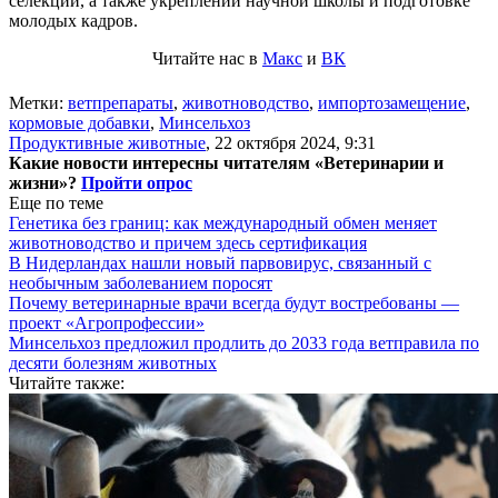
селекции, а также укреплении научной школы и подготовке
молодых кадров.
Читайте нас в
Макс
и
ВК
Метки:
ветпрепараты
,
животноводство
,
импортозамещение
,
кормовые добавки
,
Минсельхоз
Продуктивные животные
,
22 октября 2024, 9:31
Какие новости интересны читателям «Ветеринарии и
жизни»?
Пройти опрос
Еще по теме
Генетика без границ: как международный обмен меняет
животноводство и причем здесь сертификация
В Нидерландах нашли новый парвовирус, связанный с
необычным заболеванием поросят
Почему ветеринарные врачи всегда будут востребованы —
проект «Агропрофессии»
Минсельхоз предложил продлить до 2033 года ветправила по
десяти болезням животных
Читайте также: