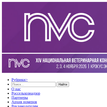
Рубрики
>
Найти
О нас
Россельхознадзор
Партнеры
Архив номеров
Рекламодателям