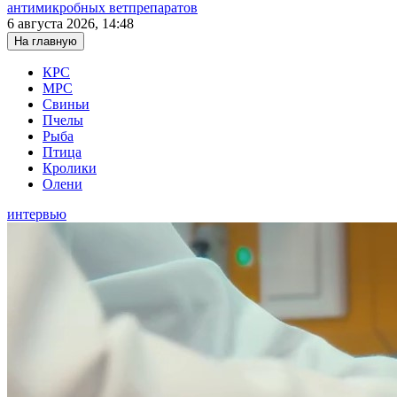
антимикробных ветпрепаратов
6 августа 2026, 14:48
На главную
КРС
МРС
Свиньи
Пчелы
Рыба
Птица
Кролики
Олени
интервью