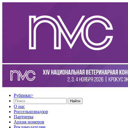
Рубрики
>
Найти
О нас
Россельхознадзор
Партнеры
Архив номеров
Рекламодателям