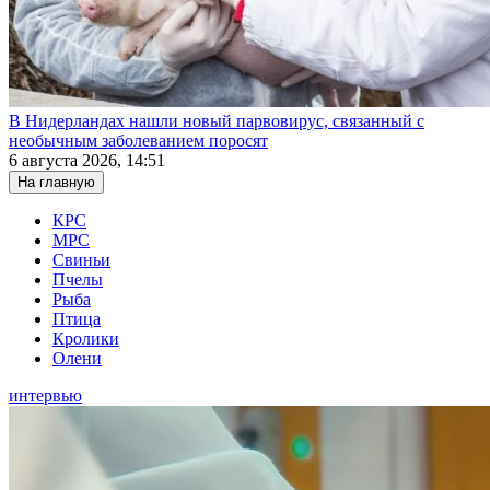
В Нидерландах нашли новый парвовирус, связанный с
необычным заболеванием поросят
6 августа 2026, 14:51
На главную
КРС
МРС
Свиньи
Пчелы
Рыба
Птица
Кролики
Олени
интервью