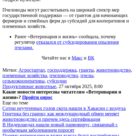
Пчеловоды могут рассчитывать на широкий спектр мер
государственной поддержки — от грантов для начинающих
фермеров и семейных ферм до субсидий для кооперативов и
племенных хозяйств.
Ранее «Ветеринария и жизнь» сообщала, почему
регулятор
отказался от субсидирования опыления
пчелами.
Читайте нас в
Макс
и
ВК
Метки:
Агростартап
,
господдержка
,
гранты
,
животноводство
,
племенные хозяйства
,
пчеловодство
,
пчелы
,
сельхозкооперативы
,
субсидии
Продуктивные животные
,
27 октября 2025, 8:00
Какие новости интересны читателям «Ветеринарии и
жизни»?
Пройти опрос
Еще по теме
Сотни неучтенных голов скота нашли в Хакасии с воздуха
Генетика без границ: как международный обмен меняет
животноводство и причем здесь сертификация
В Нидерландах нашли новый парвовирус, связанный с
необычным заболеванием поросят
Почему ветеринарные врачи всегда будут востребованы —