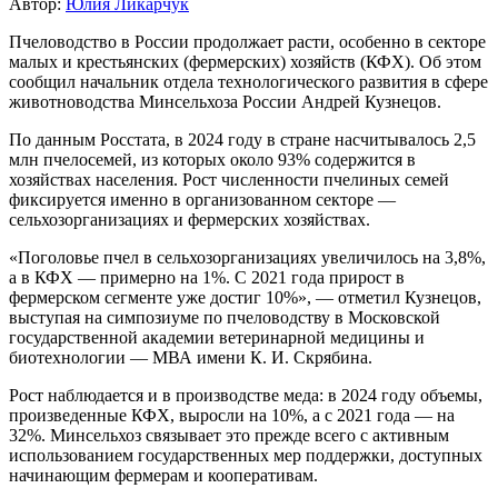
Автор:
Юлия Ликарчук
Пчеловодство в России продолжает расти, особенно в секторе
малых и крестьянских (фермерских) хозяйств (КФХ). Об этом
сообщил начальник отдела технологического развития в сфере
животноводства Минсельхоза России Андрей Кузнецов.
По данным Росстата, в 2024 году в стране насчитывалось 2,5
млн пчелосемей, из которых около 93% содержится в
хозяйствах населения. Рост численности пчелиных семей
фиксируется именно в организованном секторе —
сельхозорганизациях и фермерских хозяйствах.
«Поголовье пчел в сельхозорганизациях увеличилось на 3,8%,
а в КФХ — примерно на 1%. С 2021 года прирост в
фермерском сегменте уже достиг 10%», — отметил Кузнецов,
выступая на симпозиуме по пчеловодству в Московской
государственной академии ветеринарной медицины и
биотехнологии — МВА имени К. И. Скрябина.
Рост наблюдается и в производстве меда: в 2024 году объемы,
произведенные КФХ, выросли на 10%, а с 2021 года — на
32%. Минсельхоз связывает это прежде всего с активным
использованием государственных мер поддержки, доступных
начинающим фермерам и кооперативам.