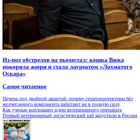
Из-под обстрелов на пьедестал: кошка Вижа
покорила жюри и стала лауреатом «Лохматого
Оскара»
Самое читаемое
Печень под двойной защитой: почему гепатопротекторы без
желчегонного компонента работают не в полную силу
Как ученые воплощают идею ветеринарного препарата
Первый ветеринарный логистический хаб запустили в России