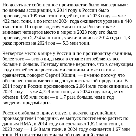
Но десять лет собственное производство было «мизерным»:
по данным ассоциации, в 2014 году в России было
произведено 109 тыс. тонн индейки, но в 2023 году — уже
422 тыс. тонн, а по итогам 2024 года ожидается уровень в 440
тыс. тонн. По производству мяса птицы Россия также
занимает четвертое место в мире: в 2023 году его было
произведено 5,274 млн тонн, увеличившись с 2014 года в 1,3
раза; прогноз на 2024 год — 5,3 млн тонн.
Четвертое место в мире у России и по производству свинины,
более того — этого вида мяса в стране потребляется все
больше и больше. Поэтому вполне вероятно, что в следующем
году потребление россиянами свинины и мяса птицы
сравняется, говорит Сергей Юшин, — именно потому, что
обеспечена экономическая доступность такой продукции. В
2014 году в России производилось 2,964 млн тонн свинины, в
2023 году — уже 4,729 млн тонн, а в 2024 году ожидается
объем в 4,95 млн тонн — в 1,7 раза больше, чем в год
введения продэмбарго.
Россия стабильно присутствует в десятке крупнейших
производителей говядины, ее выпуск постепенно растет: по
данным НМА, в 2014 году он составлял 1,621 млн тонн, в
2023 году — 1,648 млн тонн, в 2024 году ожидается 1,67 млн
тонн. Но при этом премиальной говядиной страна