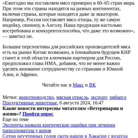
«Ежегодно мы поставляем мясо примерно в 60–65 стран мира.
При этом эти страны находятся на разных континентах,
включая страны, которые находятся даже за экватором.
Например, Россия поставляет мясо птицы, ту же самую
индейку, свинину, в Анголу. Наша продукция настолько
востребована и конкурентоспособна, что даже это возможно»,
— заметил он.
Большие перспективы для российских производителей мяса
есть на рынке Китая: возможно, в ближайшем будущем КНР
станет в этой области ключевым партнером для России,
предположил глава НМА, добавив, что не менее важно
уделять внимание сотрудничеству со странами и Южной
Азии, и Африки.
Читайте нас в
Макс
и
ВК
Метки:
животноводство
,
мясная отрасль
,
экспорт
,
эмбарго
Продуктивные животные
,
6 августа 2024, 16:47
Какие новости интересны читателям «Ветеринарии и
жизни»?
Пройти опрос
Еще по теме
Эксперты назвали критические ошибки при лечении
папилломатоза у коров
Сотни неучтенных голов скота нашли в Хакасии с воздуха