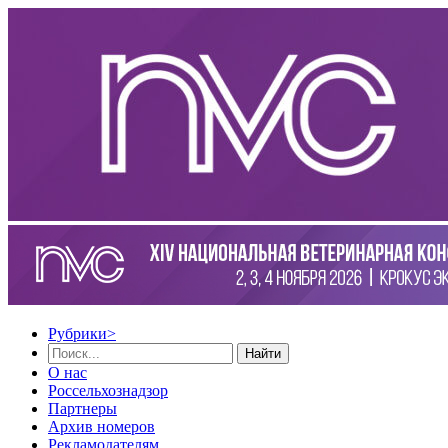
Рубрики
>
Найти
О нас
Россельхознадзор
Партнеры
Архив номеров
Рекламодателям