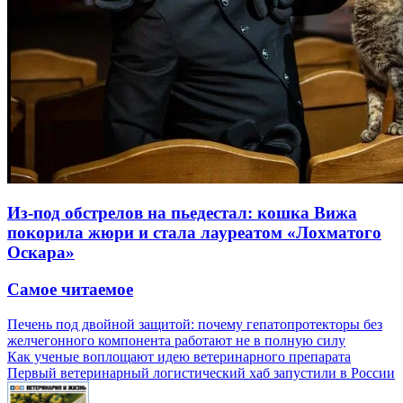
Из-под обстрелов на пьедестал: кошка Вижа
покорила жюри и стала лауреатом «Лохматого
Оскара»
Самое читаемое
Печень под двойной защитой: почему гепатопротекторы без
желчегонного компонента работают не в полную силу
Как ученые воплощают идею ветеринарного препарата
Первый ветеринарный логистический хаб запустили в России