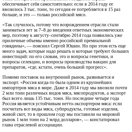
обеспечивает себя самостоятельно: если в 2014 году ее
ввозилось 3 тыс. тонн, то сегодня ее потребляется в 15 раз
больше, и это — только российской мясо.
«Так случилось, потому что возрождением отрасли стали
заниматься лет за 7–8 до введения ответных экономических
мер, поэтому к августу–сентябрю 2014 года появились уже
приличные объемы именно российской премиальной
говядины», — пояснил Сергей Юшин. Но при этом есть еще
много задач, которые надо решать и которые требуют больших
инвестиций: по его словам, это и вопросы генетики, и
вопросы селекции, и вопросы производства вакцин для
препаратов, «где, кстати, очень большой прогресс».
Помимо поставок на внутренний рынок, развивается и
экспорт. «Россия когда-то была одним из крупнейших
импортеров мяса в мире. Даже в 2014 году мы ввозили почти
2 млн тонн различных видов мяса, мясопродуктов, а экспорт
был всего лишь 135 тыс. тонн. Но последние четыре года
Россия является устойчивым нетто-экспортером мяса: если
посчитать все виды мяса, субпродукты, готовые изделия,
живой скот, то в прошлом году мы поставили на мировой
рынок 1 млн тонн на 2 млрд долларов», — констатировал
глава отраслевой ассоциации.