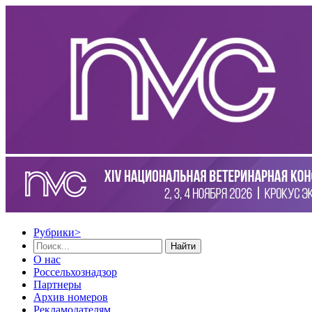
Рубрики
>
Найти
О нас
Россельхознадзор
Партнеры
Архив номеров
Рекламодателям