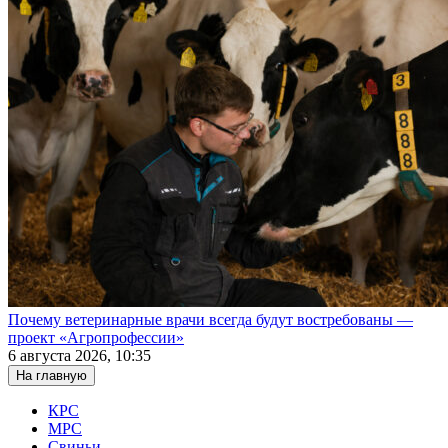
Почему ветеринарные врачи всегда будут востребованы —
проект «Агропрофессии»
6 августа 2026, 10:35
На главную
КРС
МРС
Свиньи