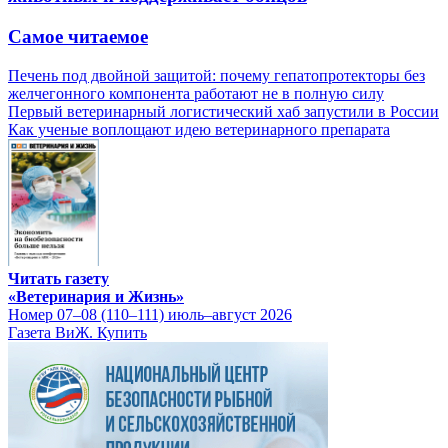
Самое читаемое
Печень под двойной защитой: почему гепатопротекторы без
желчегонного компонента работают не в полную силу
Первый ветеринарный логистический хаб запустили в России
Как ученые воплощают идею ветеринарного препарата
Читать газету
«Ветеринария и Жизнь»
Номер 07–08 (110–111) июль–август 2026
Газета ВиЖ. Купить