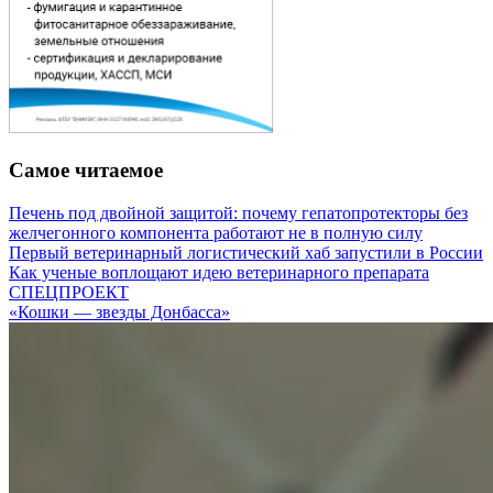
Самое читаемое
Печень под двойной защитой: почему гепатопротекторы без
желчегонного компонента работают не в полную силу
Первый ветеринарный логистический хаб запустили в России
Как ученые воплощают идею ветеринарного препарата
СПЕЦПРОЕКТ
«Кошки — звезды Донбасса»