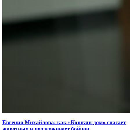
Евгения Михайлова: как «Кошкин дом» спасает
животных и поддерживает бойцов