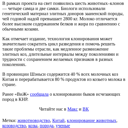
В рамках проекта на свет появились шесть животных–клонов
— четыре самца и две самки. Биологи использовали
генетический материал элитных доноров зааненской породы,
чей годовой надой превышает 2800 кг. Молоко отличается
более высоким содержанием белков и жира по сравнению с
обычными козами.
Как отмечает издание, технология клонирования может
значительно сократить цикл разведения и помочь решить
такие проблемы отрасли, как медленное размножение
элитных коз, длительные интервалы между поколениями и
трудности с сохранением желаемых признаков в разных
поколениях.
В провинции Шэньси содержится 40 % всех молочных коз
Китая и перерабатывается 80 % продуктов из козьего молока в
стране.
Ранее «ВиЖ»
сообщала
о клонировании быков исчезающих
пород в КНР.
Читайте нас в
Макс
и
ВК
Метки:
животноводство
,
Китай
,
клонирование животных
,
козоводство
,
козы
,
порода
,
ученые