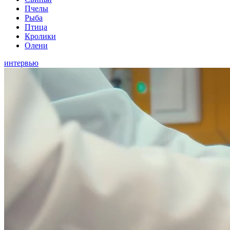
Пчелы
Рыба
Птица
Кролики
Олени
интервью