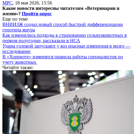
МРС
,
18 мая 2026, 15:56
Какие новости интересны читателям «Ветеринарии и
жизни»?
Пройти опрос
Еще по теме
ВНИИЗЖ создал новый способ быстрой дифференциации
генотипа ящура
Как изменились подходы к страхованию сельхозживотных в
первом полугодии, рассказали в НСА
Удары головой запускают у коз опасные изменения в мозге —
исследование
В «Хорриоте» изменятся правила работы специалистов по
учету животных
Читайте также: