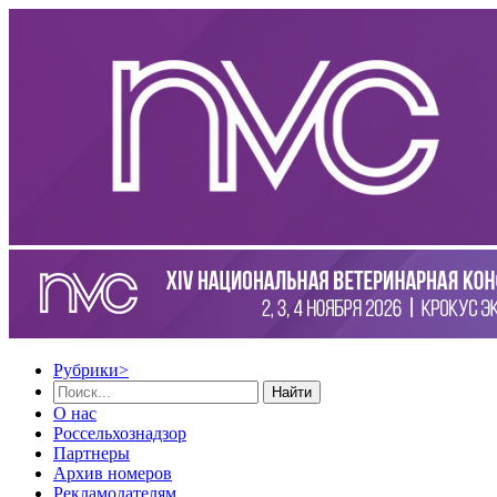
Рубрики
>
Найти
О нас
Россельхознадзор
Партнеры
Архив номеров
Рекламодателям