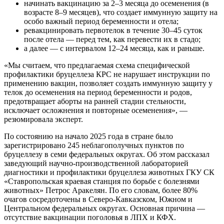
начинать вакцинацию за 2–3 месяца до осеменения (в
возрасте 8–9 месяцев), что создает иммунную защиту на
особо важный период беременности и отела;
ревакцинировать первотелок в течение 30–45 суток
после отела — перед тем, как перевести их в стадо;
а далее — с интервалом 12–24 месяца, как и раньше.
«Мы считаем, что предлагаемая схема специфической
профилактики бруцеллеза КРС не нарушает инструкции по
применению вакцин, позволяет создать иммунную защиту у
телок до осеменения на период беременности и родов,
предотвращает аборты на ранней стадии стельности,
исключает осложнения и повторные осеменения», —
резюмировала эксперт.
По состоянию на начало 2025 года в стране было
зарегистрировано 245 неблагополучных пунктов по
бруцеллезу в семи федеральных округах. Об этом рассказал
заведующий научно-производственной лабораторией
диагностики и профилактики бруцеллеза животных ГКУ СК
«Ставропольская краевая станция по борьбе с болезнями
животных» Петрос Аракелян. По его словам, более 80%
очагов сосредоточены в Северо-Кавказском, Южном и
Центральном федеральных округах. Основная причина —
отсутствие вакцинации поголовья в ЛПХ и КФХ.