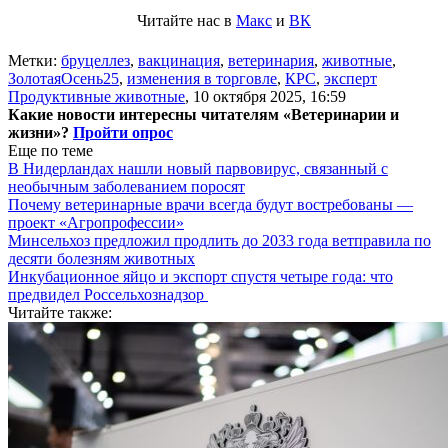
Читайте нас в
Макс
и
ВК
Метки:
бруцеллез
,
вакцинация
,
ветеринария
,
животные
,
ЗолотаяОсень25
,
изменения в торговле
,
КРС
,
эксперт
Продуктивные животные
,
10 октября 2025, 16:59
Какие новости интересны читателям «Ветеринарии и
жизни»?
Пройти опрос
Еще по теме
В Нидерландах нашли новый парвовирус, связанный с
необычным заболеванием поросят
Почему ветеринарные врачи всегда будут востребованы —
проект «Агропрофессии»
Минсельхоз предложил продлить до 2033 года ветправила по
десяти болезням животных
Инкубационное яйцо и экспорт спустя четыре года: что
предвидел Россельхознадзор
Читайте также: