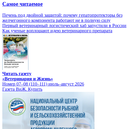
Самое читаемое
Печень под двойной защитой: почему гепатопротекторы без
желчегонного компонента работают не в полную силу
Первый ветеринарный логистический хаб запустили в России
Как ученые воплощают идею ветеринарного препарата
Читать газету
«Ветеринария и Жизнь»
Номер 07–08 (110–111) июль–август 2026
Газета ВиЖ. Купить