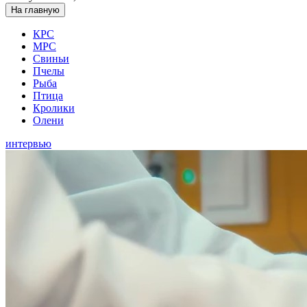
На главную
КРС
МРС
Свиньи
Пчелы
Рыба
Птица
Кролики
Олени
интервью