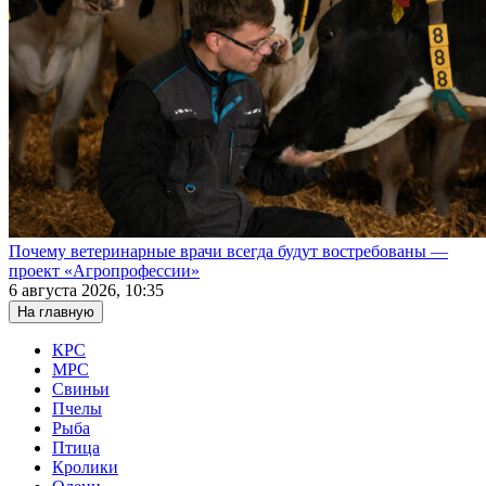
Почему ветеринарные врачи всегда будут востребованы —
проект «Агропрофессии»
6 августа 2026, 10:35
На главную
КРС
МРС
Свиньи
Пчелы
Рыба
Птица
Кролики