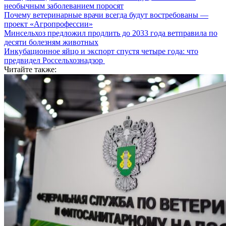
необычным заболеванием поросят
Почему ветеринарные врачи всегда будут востребованы —
проект «Агропрофессии»
Минсельхоз предложил продлить до 2033 года ветправила по
десяти болезням животных
Инкубационное яйцо и экспорт спустя четыре года: что
предвидел Россельхознадзор
Читайте также: