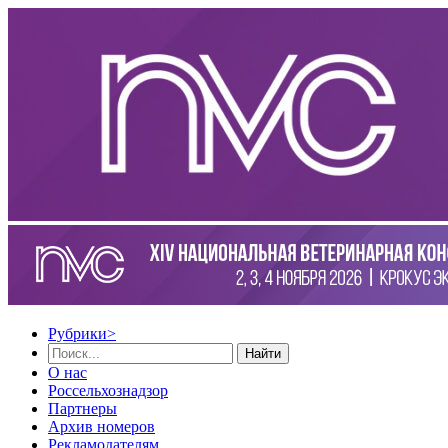
Рубрики
>
Найти
О нас
Россельхознадзор
Партнеры
Архив номеров
Рекламодателям