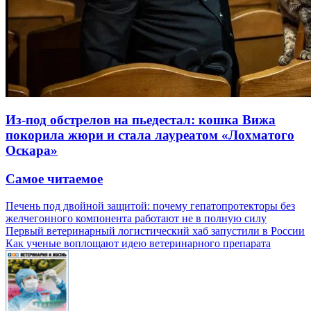
Из-под обстрелов на пьедестал: кошка Вижа
покорила жюри и стала лауреатом «Лохматого
Оскара»
Самое читаемое
Печень под двойной защитой: почему гепатопротекторы без
желчегонного компонента работают не в полную силу
Первый ветеринарный логистический хаб запустили в России
Как ученые воплощают идею ветеринарного препарата