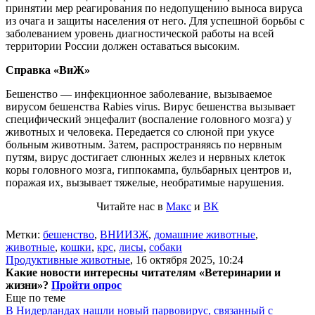
принятии мер реагирования по недопущению выноса вируса
из очага и защиты населения от него. Для успешной борьбы с
заболеванием уровень диагностической работы на всей
территории России должен оставаться высоким.
Справка «ВиЖ»
Бешенство — инфекционное заболевание, вызываемое
вирусом бешенства Rabies virus. Вирус бешенства вызывает
специфический энцефалит (воспаление головного мозга) у
животных и человека. Передается со слюной при укусе
больным животным. Затем, распространяясь по нервным
путям, вирус достигает слюнных желез и нервных клеток
коры головного мозга, гиппокампа, бульбарных центров и,
поражая их, вызывает тяжелые, необратимые нарушения.
Читайте нас в
Макс
и
ВК
Метки:
бешенство
,
ВНИИЗЖ
,
домашние животные
,
животные
,
кошки
,
крс
,
лисы
,
собаки
Продуктивные животные
,
16 октября 2025, 10:24
Какие новости интересны читателям «Ветеринарии и
жизни»?
Пройти опрос
Еще по теме
В Нидерландах нашли новый парвовирус, связанный с