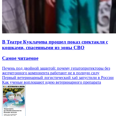
В Театре Куклачева прошел показ спектакля с
кошками, спасенными из зоны СВО
Самое читаемое
Печень под двойной защитой: почему гепатопротекторы без
желчегонного компонента работают не в полную силу
Первый ветеринарный логистический хаб запустили в России
Как ученые воплощают идею ветеринарного препарата