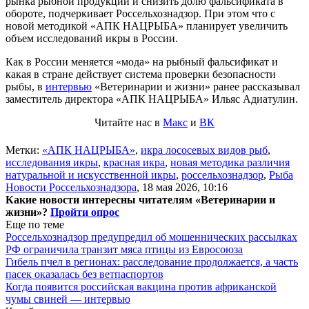
рынка рыбной продукции и снизить долю фальсификата в
обороте, подчеркивает Россельхознадзор. При этом что с
новой методикой «АПК НАЦРЫБА» планирует увеличить
объем исследований икры в России.
Как в России меняется «мода» на рыбный фальсификат и
какая в стране действует система проверки безопасности
рыбы, в
интервью
«Ветеринарии и жизни» ранее рассказывал
заместитель директора «АПК НАЦРЫБА» Ильяс Адиатулин.
Читайте нас в
Макс
и
ВК
Метки:
«АПК НАЦРЫБА»
,
икра лососевых видов рыб
,
исследования икры
,
красная икра
,
новая методика различия
натуральной и искусственной икры
,
россельхознадзор
,
Рыба
Новости Россельхознадзора
,
18 мая 2026, 10:16
Какие новости интересны читателям «Ветеринарии и
жизни»?
Пройти опрос
Еще по теме
Россельхознадзор предупредил об мошеннических рассылках
РФ ограничила транзит мяса птицы из Евросоюза
Гибель пчел в регионах: расследование продолжается, а часть
пасек оказалась без ветпаспортов
Когда появится российская вакцина против африканской
чумы свиней — интервью