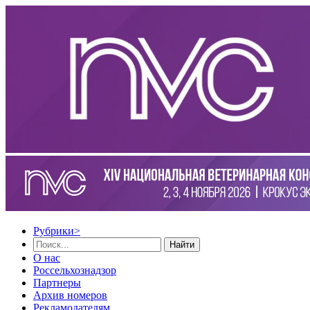
Рубрики
>
Найти
О нас
Россельхознадзор
Партнеры
Архив номеров
Рекламодателям