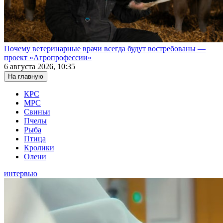
Почему ветеринарные врачи всегда будут востребованы —
проект «Агропрофессии»
6 августа 2026, 10:35
На главную
КРС
МРС
Свиньи
Пчелы
Рыба
Птица
Кролики
Олени
интервью