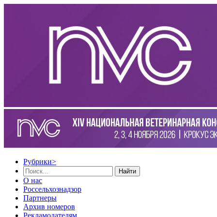
Рубрики
>
Найти
О нас
Россельхознадзор
Партнеры
Архив номеров
Рекламодателям