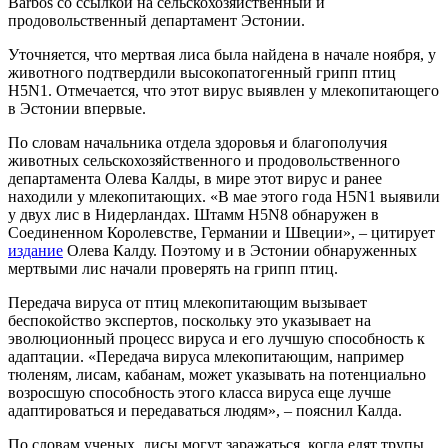
Barbos со ссылкой на сельскохозяйственный и
продовольственный департамент Эстонии.
Уточняется, что мертвая лиса была найдена в начале ноября, у
животного подтвердили высокопатогенный грипп птиц
H5N1. Отмечается, что этот вирус выявлен у млекопитающего
в Эстонии впервые.
По словам начальника отдела здоровья и благополучия
животных сельскохозяйственного и продовольственного
департамента Олева Калды, в мире этот вирус и ранее
находили у млекопитающих. «В мае этого года H5N1 выявили
у двух лис в Нидерландах. Штамм H5N8 обнаружен в
Соединенном Королевстве, Германии и Швеции», – цитирует
издание
Олева Калду. Поэтому и в Эстонии обнаруженных
мертвыми лис начали проверять на грипп птиц.
Передача вируса от птиц млекопитающим вызывает
беспокойство экспертов, поскольку это указывает на
эволюционный процесс вируса и его лучшую способность к
адаптации. «Передача вируса млекопитающим, например
тюленям, лисам, кабанам, может указывать на потенциально
возросшую способность этого класса вируса еще лучше
адаптироваться и передаваться людям», – пояснил Калда.
По словам ученых, лисы могут заражаться, когда едят трупы