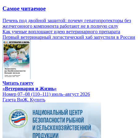
Самое читаемое
Печень под двойной защитой: почему гепатопротекторы без
желчегонного компонента работают не в полную силу
Как ученые воплощают идею ветеринарного препарата
Первый ветеринарный логистический хаб запустили в России
Читать газету
«Ветеринария и Жизнь»
Номер 07–08 (110–111) июль–август 2026
Газета ВиЖ. Купить