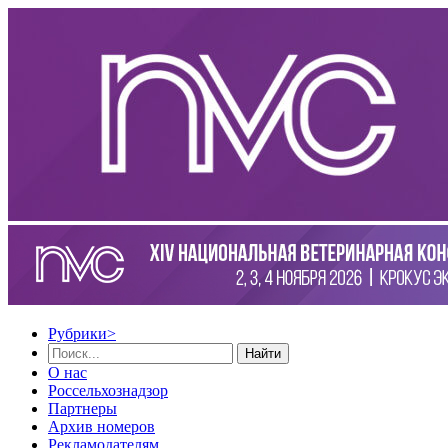
Рубрики
>
Найти
О нас
Россельхознадзор
Партнеры
Архив номеров
Рекламодателям