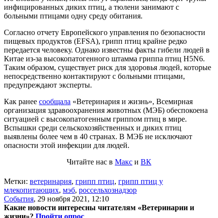
инфицированных диких птиц, а тюлени занимают с
больными птицами одну среду обитания.
Согласно отчету Европейского управления по безопасности
пищевых продуктов (EFSA), грипп птиц крайне редко
передается человеку. Однако известны факты гибели людей в
Китае из-за высокопатогенного штамма гриппа птиц H5N6.
Таким образом, существует риск для здоровья людей, которые
непосредственно контактируют с больными птицами,
предупреждают эксперты.
Как ранее
сообщала
«Ветеринария и жизнь», Всемирная
организация здравоохранения животных (МЭБ) обеспокоена
ситуацией с высокопатогенным гриппом птиц в мире.
Вспышки среди сельскохозяйственных и диких птиц
выявлены более чем в 40 странах. В МЭБ не исключают
опасности этой инфекции для людей.
Читайте нас в
Макс
и
ВК
Метки:
ветеринария
,
грипп птиц
,
грипп птиц у
млекопитающих
,
мэб
,
россельхознадзор
События
,
29 ноября 2021, 12:10
Какие новости интересны читателям «Ветеринарии и
жизни»?
Пройти опрос