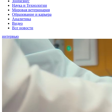
Зообизнес
Наука и Технологии
Мировая ветеринария
Образование и карьера
Аналитика
Видео
Все новости
интервью