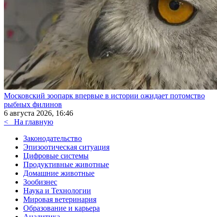
Московский зоопарк впервые в истории ожидает потомство
рыбных филинов
6 августа 2026, 16:46
<
На главную
Законодательство
Эпизоотическая ситуация
Цифровые системы
Продуктивные животные
Домашние животные
Зообизнес
Наука и Технологии
Мировая ветеринария
Образование и карьера
Аналитика