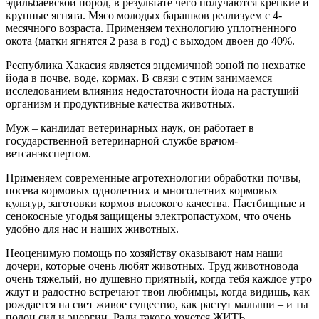
эдильбаевской пород, в результате чего получаются крепкие и
крупные ягнята. Мясо молодых барашков реализуем с 4-
месячного возраста. Применяем технологию уплотненного
окота (матки ягнятся 2 раза в год) с выходом двоен до 40%.
Республика Хакасия является эндемичной зоной по нехватке
йода в почве, воде, кормах. В связи с этим занимаемся
исследованием влияния недостаточности йода на растущий
организм и продуктивные качества животных.
Муж – кандидат ветеринарных наук, он работает в
государственной ветеринарной службе врачом-
ветсанэкспертом.
Применяем современные агротехнологии обработки почвы,
посева кормовых однолетних и многолетних кормовых
культур, заготовки кормов высокого качества. Пастбищные и
сенокосные угодья защищены электропастухом, что очень
удобно для нас и наших животных.
Неоценимую помощь по хозяйству оказывают нам наши
дочери, которые очень любят животных. Труд животновода
очень тяжелый, но душевно приятный, когда тебя каждое утро
ждут и радостно встречают твои любимцы, когда видишь, как
рождается на свет живое существо, как растут малыши – и ты
полон сил и энергии. Ради такого хочется ЖИТЬ.