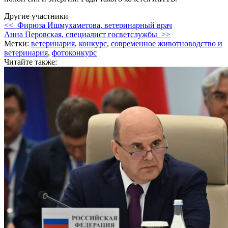
Другие участники
<< Фирюза Ишмухаметова, ветеринарный врач
Анна Перовская, специалист госветслужбы >>
Метки:
ветеринария
,
конкурс
,
современное животноводство и
ветеринария
,
фотоконкурс
Читайте также: