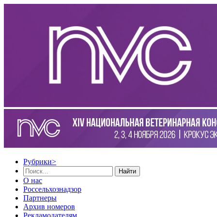
Рубрики
>
Найти
О нас
Россельхознадзор
Партнеры
Архив номеров
Рекламодателям