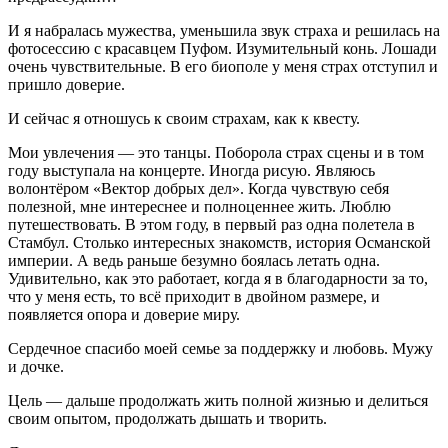
И я набралась мужества, уменьшила звук страха и решилась на
фотосессию с красавцем Пуфом. Изумительный конь. Лошади
очень чувствительные. В его биополе у меня страх отступил и
пришло доверие.
И сейчас я отношусь к своим страхам, как к квесту.
Мои увлечения — это танцы. Поборола страх сцены и в том
году выступала на концерте. Иногда рисую. Являюсь
волонтёром «Вектор добрых дел». Когда чувствую себя
полезной, мне интереснее и полноценнее жить. Люблю
путешествовать. В этом году, в первый раз одна полетела в
Стамбул. Столько интересных знакомств, история Османской
империи. А ведь раньше безумно боялась летать одна.
Удивительно, как это работает, когда я в благодарности за то,
что у меня есть, то всё приходит в двойном размере, и
появляется опора и доверие миру.
Сердечное спасибо моей семье за поддержку и любовь. Мужу
и дочке.
Цель — дальше продолжать жить полной жизнью и делиться
своим опытом, продолжать дышать и творить.