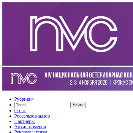
Рубрики
>
Найти
О нас
Россельхознадзор
Партнеры
Архив номеров
Рекламодателям