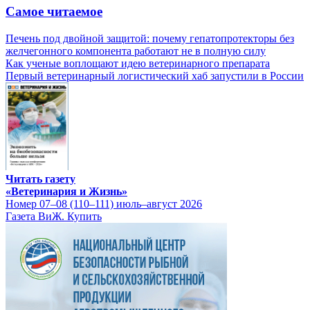
Самое читаемое
Печень под двойной защитой: почему гепатопротекторы без
желчегонного компонента работают не в полную силу
Как ученые воплощают идею ветеринарного препарата
Первый ветеринарный логистический хаб запустили в России
Читать газету
«Ветеринария и Жизнь»
Номер 07–08 (110–111) июль–август 2026
Газета ВиЖ. Купить