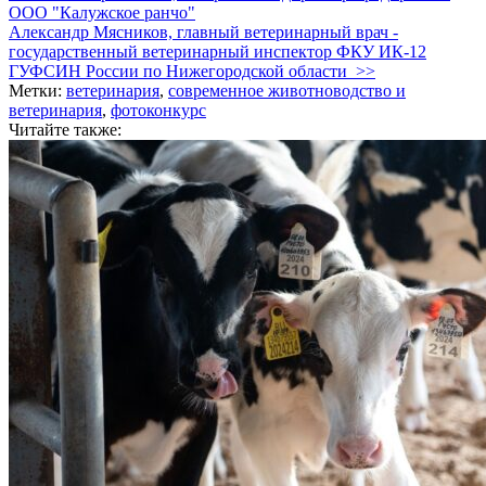
ООО "Калужское ранчо"
Александр Мясников, главный ветеринарный врач -
государственный ветеринарный инспектор ФКУ ИК-12
ГУФСИН России по Нижегородской области >>
Метки:
ветеринария
,
современное животноводство и
ветеринария
,
фотоконкурс
Читайте также: