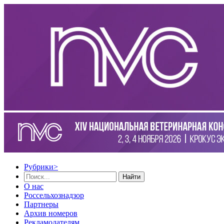
Рубрики
>
Найти
О нас
Россельхознадзор
Партнеры
Архив номеров
Рекламодателям