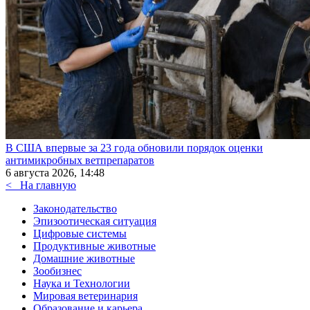
В США впервые за 23 года обновили порядок оценки
антимикробных ветпрепаратов
6 августа 2026, 14:48
<
На главную
Законодательство
Эпизоотическая ситуация
Цифровые системы
Продуктивные животные
Домашние животные
Зообизнес
Наука и Технологии
Мировая ветеринария
Образование и карьера