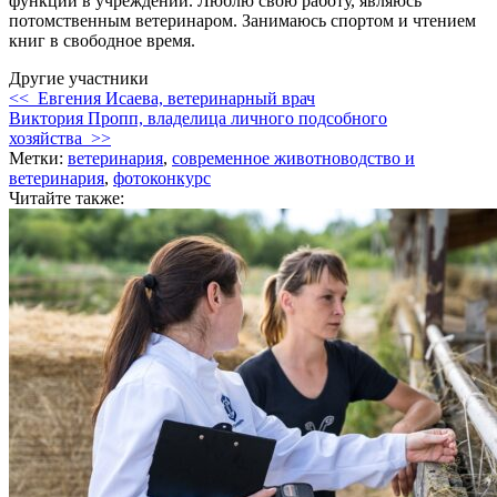
функции в учреждении
. Люблю свою работу, являюсь
потомственным ветеринаром. Занимаюсь спортом и чтением
книг в свободное время.
Другие участники
<< Евгения Исаева, ветеринарный врач
Виктория Пропп, владелица личного подсобного
хозяйства >>
Метки:
ветеринария
,
современное животноводство и
ветеринария
,
фотоконкурс
Читайте также: