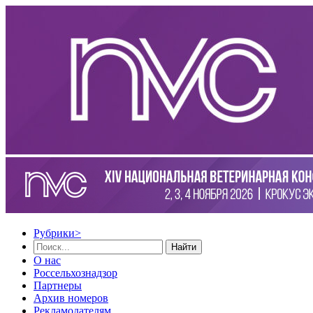
Рубрики
>
Найти
О нас
Россельхознадзор
Партнеры
Архив номеров
Рекламодателям