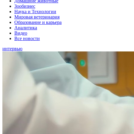
Домашние животные
Зообизнес
Наука и Технологии
Мировая ветеринария
Образование и карьера
Аналитика
Видео
Все новости
интервью