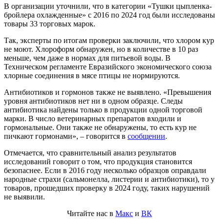
В организации уточнили, что в категории «Тушки цыпленка-
бройлера охлажденные» с 2016 по 2024 год были исследованы
товары 33 торговых марок.
Так, эксперты по итогам проверки заключили, что хлором кур
не моют. Хлороформ обнаружен, но в количестве в 10 раз
меньше, чем даже в нормах для питьевой воды. В
Техническом регламенте Евразийского экономического союза
хлорные соединения в мясе птицы не нормируются.
Антибиотиков и гормонов также не выявлено. «Превышения
уровня антибиотиков нет ни в одном образце. Следы
антибиотика найдены только в продукции одной торговой
марки. В число ветеринарных препаратов входили и
гормональные. Они также не обнаружены, то есть кур не
пичкают гормонами», – говорится в
сообщении
.
Отмечается, что сравнительный анализ результатов
исследований говорит о том, что продукция становится
безопаснее. Если в 2016 году несколько образцов оправдали
народные страхи (сальмонелла, листерии и антибиотики), то у
товаров, прошедших проверку в 2024 году, таких нарушений
не выявили.
Читайте нас в
Макс
и
ВК