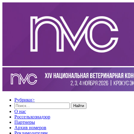
Рубрики
>
Найти
О нас
Россельхознадзор
Партнеры
Архив номеров
Рекламодателям