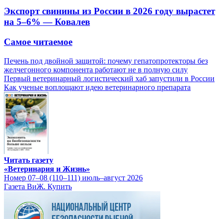
Экспорт свинины из России в 2026 году вырастет
на 5–6% — Ковалев
Самое читаемое
Печень под двойной защитой: почему гепатопротекторы без
желчегонного компонента работают не в полную силу
Первый ветеринарный логистический хаб запустили в России
Как ученые воплощают идею ветеринарного препарата
Читать газету
«Ветеринария и Жизнь»
Номер 07–08 (110–111) июль–август 2026
Газета ВиЖ. Купить