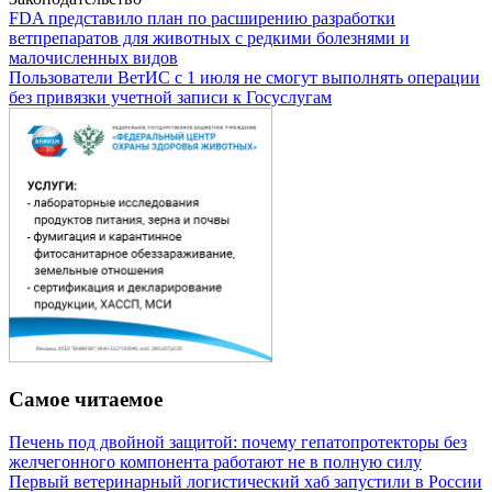
FDA представило план по расширению разработки
ветпрепаратов для животных с редкими болезнями и
малочисленных видов
Пользователи ВетИС с 1 июля не смогут выполнять операции
без привязки учетной записи к Госуслугам
Самое читаемое
Печень под двойной защитой: почему гепатопротекторы без
желчегонного компонента работают не в полную силу
Первый ветеринарный логистический хаб запустили в России