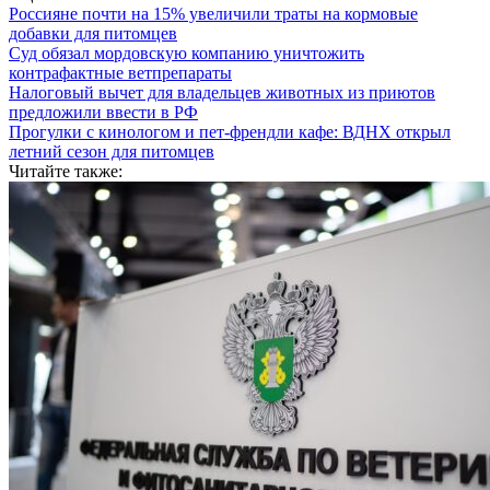
Россияне почти на 15% увеличили траты на кормовые
добавки для питомцев
Суд обязал мордовскую компанию уничтожить
контрафактные ветпрепараты
Налоговый вычет для владельцев животных из приютов
предложили ввести в РФ
Прогулки с кинологом и пет-френдли кафе: ВДНХ открыл
летний сезон для питомцев
Читайте также: