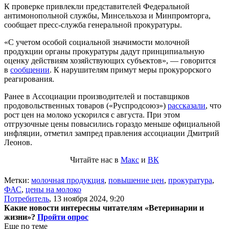
К проверке привлекли представителей Федеральной
антимонопольной службы, Минсельхоза и Минпромторга,
сообщает пресс-служба генеральной прокуратуры.
«С учетом особой социальной значимости молочной
продукции органы прокуратуры дадут принципиальную
оценку действиям хозяйствующих субъектов», — говорится
в
сообщении
. К нарушителям примут меры прокурорского
реагирования.
Ранее в Ассоциации производителей и поставщиков
продовольственных товаров («Руспродсоюз»)
рассказали
, что
рост цен на молоко ускорился с августа. При этом
отгрузочные цены повысились гораздо меньше официальной
инфляции, отметил зампред правления ассоциации Дмитрий
Леонов.
Читайте нас в
Макс
и
ВК
Метки:
молочная продукция
,
повышение цен
,
прокуратура
,
ФАС
,
цены на молоко
Потребитель
,
13 ноября 2024, 9:20
Какие новости интересны читателям «Ветеринарии и
жизни»?
Пройти опрос
Еще по теме