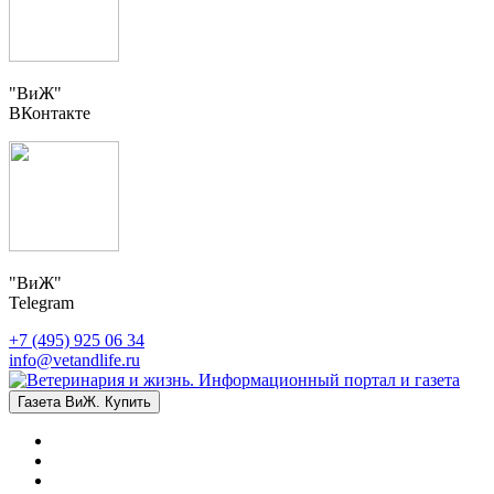
"ВиЖ"
ВКонтакте
"ВиЖ"
Telegram
+7 (495) 925 06 34
info@vetandlife.ru
Газета ВиЖ. Купить