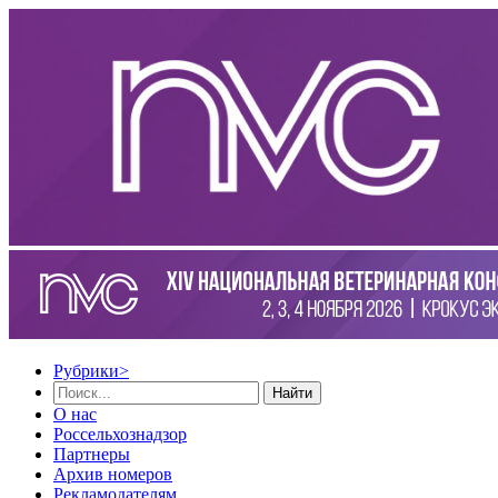
Рубрики
>
Найти
О нас
Россельхознадзор
Партнеры
Архив номеров
Рекламодателям