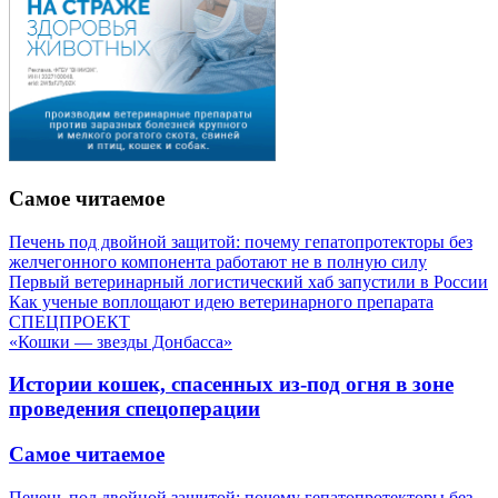
Самое читаемое
Печень под двойной защитой: почему гепатопротекторы без
желчегонного компонента работают не в полную силу
Первый ветеринарный логистический хаб запустили в России
Как ученые воплощают идею ветеринарного препарата
СПЕЦПРОЕКТ
«Кошки — звезды Донбасса»
Истории кошек, спасенных из-под огня в зоне
проведения спецоперации
Самое читаемое
Печень под двойной защитой: почему гепатопротекторы без