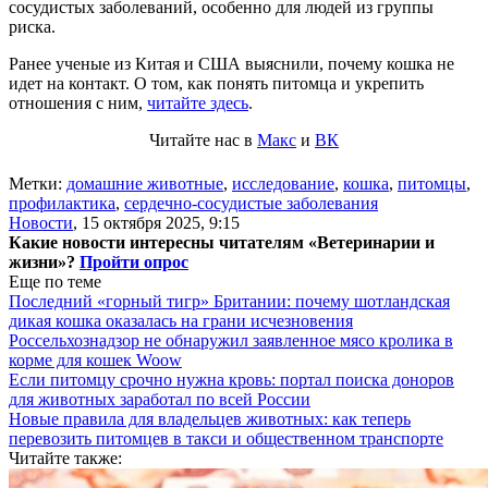
сосудистых заболеваний, особенно для людей из группы
риска.
Ранее ученые из Китая и США выяснили, почему кошка не
идет на контакт. О том, как понять питомца и укрепить
отношения с ним,
читайте здесь
.
Читайте нас в
Макс
и
ВК
Метки:
домашние животные
,
исследование
,
кошка
,
питомцы
,
профилактика
,
сердечно-сосудистые заболевания
Новости
,
15 октября 2025, 9:15
Какие новости интересны читателям «Ветеринарии и
жизни»?
Пройти опрос
Еще по теме
Последний «горный тигр» Британии: почему шотландская
дикая кошка оказалась на грани исчезновения
Россельхознадзор не обнаружил заявленное мясо кролика в
корме для кошек Woow
Если питомцу срочно нужна кровь: портал поиска доноров
для животных заработал по всей России
Новые правила для владельцев животных: как теперь
перевозить питомцев в такси и общественном транспорте
Читайте также: