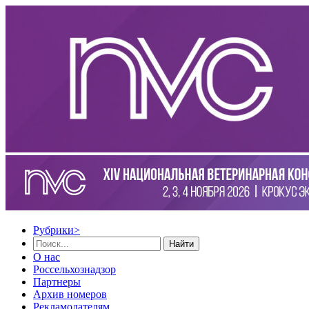
Рубрики
>
Найти
О нас
Россельхознадзор
Партнеры
Архив номеров
Рекламодателям