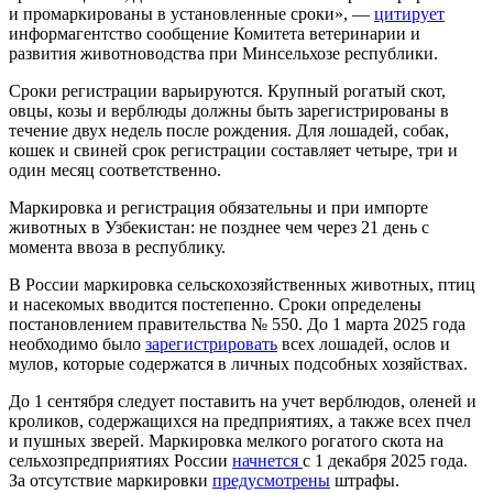
и промаркированы в установленные сроки», —
цитирует
информагентство сообщение Комитета ветеринарии и
развития животноводства при Минсельхозе республики.
Сроки регистрации варьируются. Крупный рогатый скот,
овцы, козы и верблюды должны быть зарегистрированы в
течение двух недель после рождения. Для лошадей, собак,
кошек и свиней срок регистрации составляет четыре, три и
один месяц соответственно.
Маркировка и регистрация обязательны и при импорте
животных в Узбекистан: не позднее чем через 21 день с
момента ввоза в республику.
В России маркировка сельскохозяйственных животных, птиц
и насекомых вводится постепенно. Сроки определены
постановлением правительства № 550. До 1 марта 2025 года
необходимо было
зарегистрировать
всех лошадей, ослов и
мулов, которые содержатся в личных подсобных хозяйствах.
До 1 сентября следует поставить на учет верблюдов, оленей и
кроликов, содержащихся на предприятиях, а также всех пчел
и пушных зверей. Маркировка мелкого рогатого скота на
сельхозпредприятиях России
начнется
с 1 декабря 2025 года.
За отсутствие маркировки
предусмотрены
штрафы.