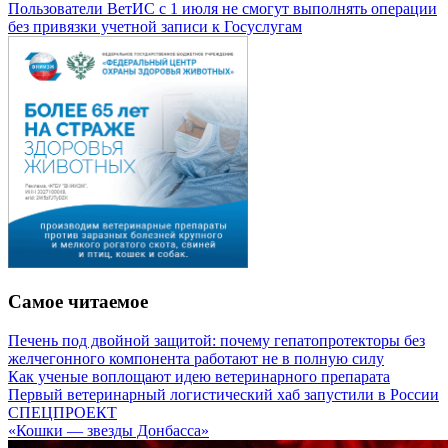
Пользователи ВетИС с 1 июля не смогут выполнять операции
без привязки учетной записи к Госуслугам
Самое читаемое
Печень под двойной защитой: почему гепатопротекторы без
желчегонного компонента работают не в полную силу
Как ученые воплощают идею ветеринарного препарата
Первый ветеринарный логистический хаб запустили в России
СПЕЦПРОЕКТ
«Кошки — звезды Донбасса»