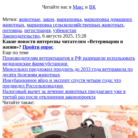
Читайте нас в
Макс
и
ВК
Метки:
животные
,
закон
,
маркировка
,
маркировка домашних
животных
,
маркировка сельскохозяйственных животных
,
питомцы
,
регистрация
,
узбекистан
Законодательство
,
6 августа 2025, 15:28
Какие новости интересны читателям «Ветеринарии и
жизни»?
Пройти опрос
Еще по теме
Производителям ветпрепаратов в РФ разрешили использовать
медицинские фармсубстанции
Минсельхоз предложил продлить до 2033 года ветправила по
десяти болезням животных
Инкубационное яйцо и экспорт спустя четыре года: что
предвидел Россельхознадзор
Налоговый вычет за лечение животных предлагают уже в
третий раз после отклонения законопроекта
Читайте также: