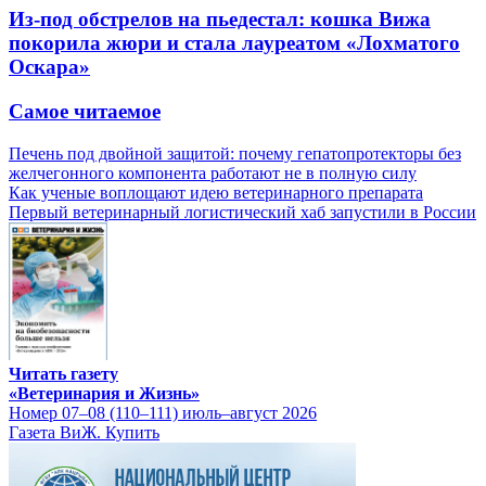
Из-под обстрелов на пьедестал: кошка Вижа
покорила жюри и стала лауреатом «Лохматого
Оскара»
Самое читаемое
Печень под двойной защитой: почему гепатопротекторы без
желчегонного компонента работают не в полную силу
Как ученые воплощают идею ветеринарного препарата
Первый ветеринарный логистический хаб запустили в России
Читать газету
«Ветеринария и Жизнь»
Номер 07–08 (110–111) июль–август 2026
Газета ВиЖ. Купить