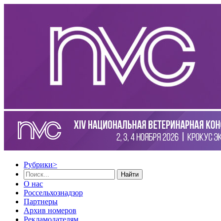
Рубрики
>
Найти
О нас
Россельхознадзор
Партнеры
Архив номеров
Рекламодателям