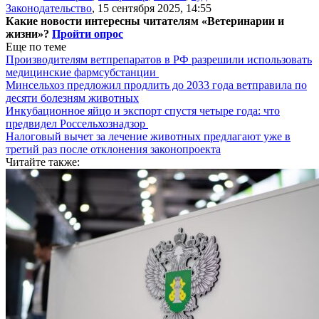
Законодательство
,
15 сентября 2025, 14:55
Какие новости интересны читателям «Ветеринарии и
жизни»?
Пройти опрос
Еще по теме
Производителям ветпрепаратов в РФ разрешили использовать
медицинские фармсубстанции
Минсельхоз предложил продлить до 2033 года ветправила по
десяти болезням животных
Инкубационное яйцо и экспорт спустя четыре года: что
предвидел Россельхознадзор
Налоговый вычет за лечение животных предлагают уже в
третий раз после отклонения законопроекта
Читайте также: