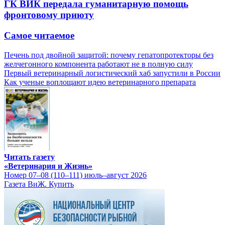
ГК ВИК передала гуманитарную помощь
фронтовому приюту
Самое читаемое
Печень под двойной защитой: почему гепатопротекторы без
желчегонного компонента работают не в полную силу
Первый ветеринарный логистический хаб запустили в России
Как ученые воплощают идею ветеринарного препарата
Читать газету
«Ветеринария и Жизнь»
Номер 07–08 (110–111) июль–август 2026
Газета ВиЖ. Купить