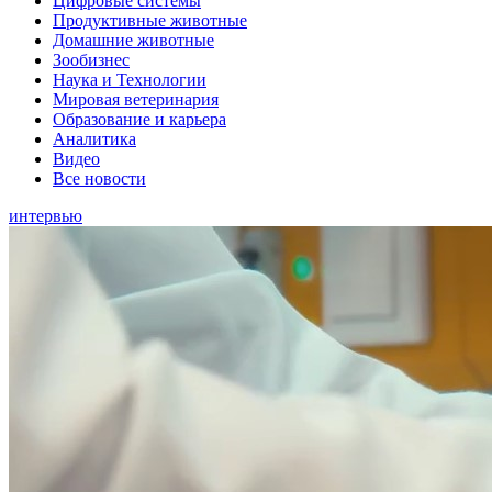
Цифровые системы
Продуктивные животные
Домашние животные
Зообизнес
Наука и Технологии
Мировая ветеринария
Образование и карьера
Аналитика
Видео
Все новости
интервью