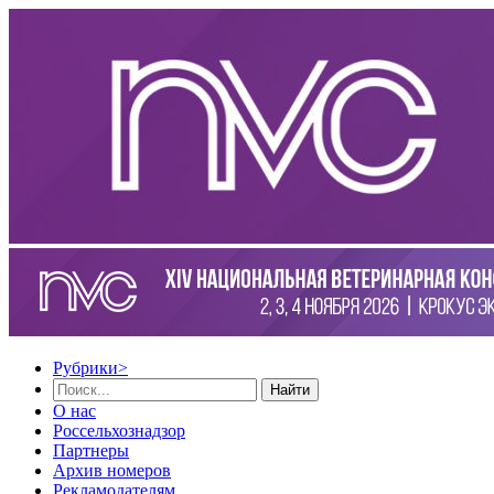
Рубрики
>
Найти
О нас
Россельхознадзор
Партнеры
Архив номеров
Рекламодателям