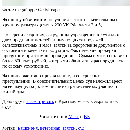
Фото: megaflopp / GettyImages
Женщину обвиняют в получении взяток в значительном и
крупном размерах (статья 290 УК РФ, части 3 и 5).
По версии следствия, сотрудница учреждения получила от
двух предпринимателей, занимающихся продажей
сельхозживотных и мяса, взятки за оформление документов о
состоянии и качестве продукции. Фактические проверки
продукции при этом не проводились. Сумма взяток составила
более 500 тыс. рублей, которыми обвиняемая распорядилась
по своему усмотрению.
Женщина частично признала вину в совершении
преступлений. В обеспечительных целях суд наложил арест
на ее имущество, в том числе на три земельных участка и
жилой дом.
Дело будут
рассматривать
в Краснокамском межрайонном
суде.
Читайте нас в
Макс
и
ВК
Метки:
Башкирия
,
ветеринар
,
взятки
,
суд