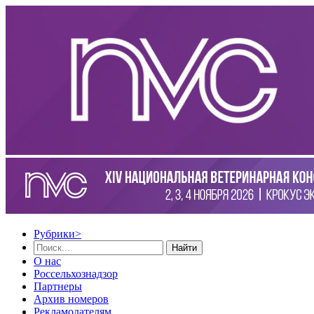
Рубрики
>
Найти
О нас
Россельхознадзор
Партнеры
Архив номеров
Рекламодателям