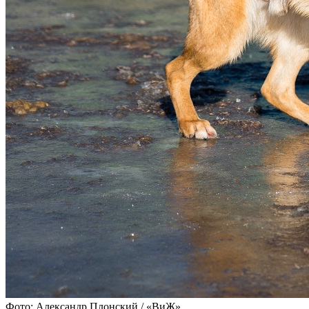
Фото: Александр Плонский / «ВиЖ»