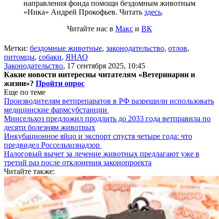
направления фонда помощи бездомным животным
«Ника» Андрей Прокофьев. Читать
здесь
.
Читайте нас в
Макс
и
ВК
Метки:
бездомные животные
,
законодательство
,
отлов
,
питомцы
,
собаки
,
ЯНАО
Законодательство
,
17 сентября 2025, 10:45
Какие новости интересны читателям «Ветеринарии и
жизни»?
Пройти опрос
Еще по теме
Производителям ветпрепаратов в РФ разрешили использовать
медицинские фармсубстанции
Минсельхоз предложил продлить до 2033 года ветправила по
десяти болезням животных
Инкубационное яйцо и экспорт спустя четыре года: что
предвидел Россельхознадзор
Налоговый вычет за лечение животных предлагают уже в
третий раз после отклонения законопроекта
Читайте также: