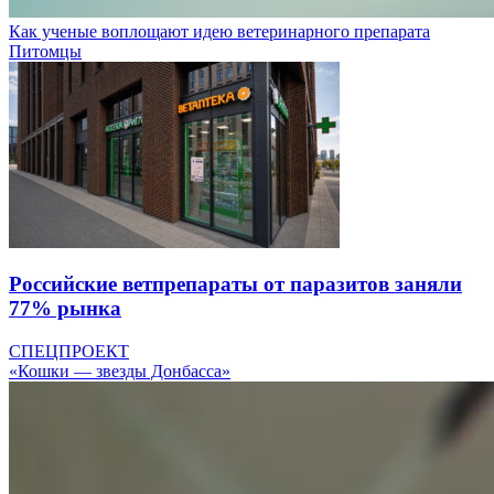
Как ученые воплощают идею ветеринарного препарата
Питомцы
Российские ветпрепараты от паразитов заняли
77% рынка
СПЕЦПРОЕКТ
«Кошки — звезды Донбасса»