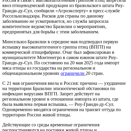
Россия в связи с высокопатогенным гриппом птиц запретила
ввоз птицеводческой продукции из бразильского штата Риу-
Гранди-ду-Сул, сообщили «Агроэксперту» в пресс-службе
Россельхознадзора. Рисков для страны по данному
заболеванию не усматривается, но служба запросила
компетентное ведомство Бразилии о мероприятиях,
предпринятых для борьбы с этим заболеванием.
Минсельхоз Бразилии в середине мая подтвердил первую
вспышку высокопатогенного гриппа птиц (ВПГП) на
коммерческой птицефабрике. Очаг был зафиксирован в
муниципалитете Монтенегро в самом южном штате Риу-
Гранди-ду-Сул. По состоянию на 20 мая 2025 года импорт
мяса птицы из государства на региональном и
общенациональном уровнях
ограничили
20 стран.
С 21 мая ограничения ввела и Россия: причина — ухудшение
на территории Бразилии эпизоотической обстановки по
инфекции вирусами ВПГП. Запрет действует на
региональном уровне в отношении импорта из штата, где
была выявлена первая вспышка, — Риу-Гранди-ду-Сул.
Одновременно вводятся ограничения на транзит оттуда по
территории России живой птицы.
Действующие со среды временные ограничения
распространяются на поставки живой птицы и