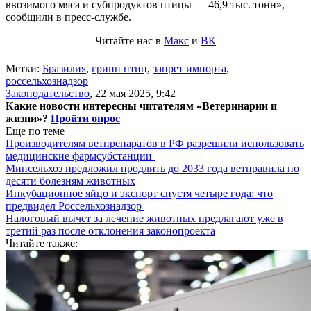
ввозимого мяса и субпродуктов птицы — 46,9 тыс. тонн», —
сообщили в пресс-службе.
Читайте нас в
Макс
и
ВК
Метки:
Бразилия
,
грипп птиц
,
запрет импорта
,
россельхознадзор
Законодательство
,
22 мая 2025, 9:42
Какие новости интересны читателям «Ветеринарии и
жизни»?
Пройти опрос
Еще по теме
Производителям ветпрепаратов в РФ разрешили использовать
медицинские фармсубстанции
Минсельхоз предложил продлить до 2033 года ветправила по
десяти болезням животных
Инкубационное яйцо и экспорт спустя четыре года: что
предвидел Россельхознадзор
Налоговый вычет за лечение животных предлагают уже в
третий раз после отклонения законопроекта
Читайте также: