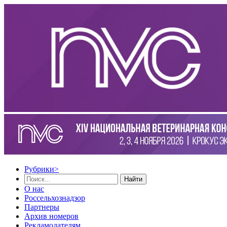
Рубрики
>
Найти
О нас
Россельхознадзор
Партнеры
Архив номеров
Рекламодателям