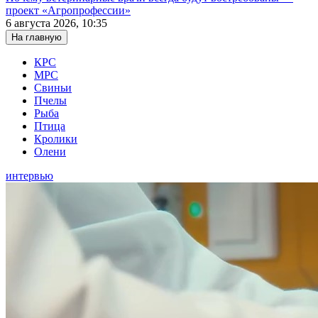
проект «Агропрофессии»
6 августа 2026, 10:35
На главную
КРС
МРС
Свиньи
Пчелы
Рыба
Птица
Кролики
Олени
интервью