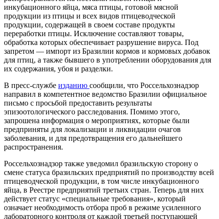
инкубационного яйца, мяса птицы, готовой мясной
продукции из птицы и всех видов птицеводческой
продукции, содержащей в своем составе продукты
переработки птицы. Исключение составляют товары,
обработка которых обеспечивает разрушение вируса. Под
запретом — импорт из Бразилии кормов и кормовых добавок
для птиц, а также бывшего в употреблении оборудования для
их содержания, убоя и разделки.
В пресс-службе
изданию
сообщили, что Россельхознадзор
направил в компетентное ведомство Бразилии официальное
письмо с просьбой предоставить результаты
эпизоотологического расследования. Помимо этого,
запрошена информация о мероприятиях, которые были
предприняты для локализации и ликвидации очагов
заболевания, и для предотвращения его дальнейшего
распространения.
Россельхознадзор также уведомил бразильскую сторону о
смене статуса бразильских предприятий по производству всей
птицеводческой продукции, в том числе инкубационного
яйца, в Реестре предприятий третьих стран. Теперь для них
действует статус «специальные требования», который
означает необходимость отбора проб в режиме усиленного
лабораторного контроля от каждой третьей поступающей