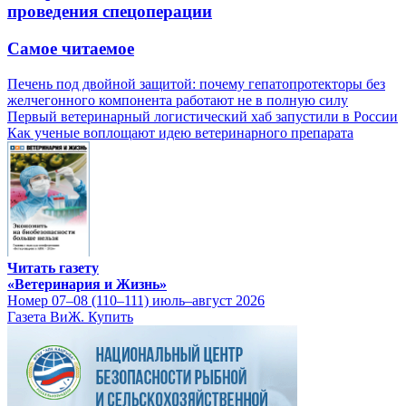
проведения спецоперации
Самое читаемое
Печень под двойной защитой: почему гепатопротекторы без
желчегонного компонента работают не в полную силу
Первый ветеринарный логистический хаб запустили в России
Как ученые воплощают идею ветеринарного препарата
Читать газету
«Ветеринария и Жизнь»
Номер 07–08 (110–111) июль–август 2026
Газета ВиЖ. Купить