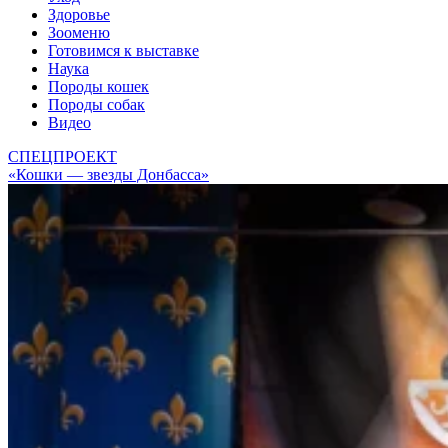
Здоровье
Зооменю
Готовимся к выставке
Наука
Породы кошек
Породы собак
Видео
СПЕЦПРОЕКТ
«Кошки — звезды Донбасса»