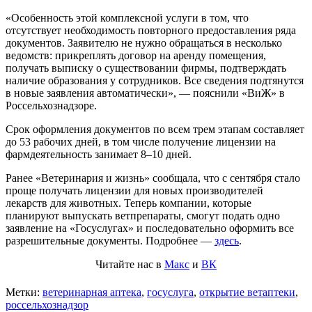
«Особенность этой комплексной услуги в том, что
отсутствует необходимость повторного предоставления ряда
документов. Заявителю не нужно обращаться в несколько
ведомств: прикреплять договор на аренду помещения,
получать выписку о существовании фирмы, подтверждать
наличие образования у сотрудников. Все сведения подтянутся
в новые заявления автоматически», — пояснили «ВиЖ» в
Россельхознадзоре.
Срок оформления документов по всем трем этапам составляет
до 53 рабочих дней, в том числе получение лицензии на
фармдеятельность занимает 8–10 дней.
Ранее «Ветеринария и жизнь» сообщала, что с сентября стало
проще получать лицензии для новых производителей
лекарств для животных. Теперь компании, которые
планируют выпускать ветпрепараты, смогут подать одно
заявление на «Госуслугах» и последовательно оформить все
разрешительные документы. Подробнее —
здесь
.
Читайте нас в
Макс
и
ВК
Метки:
ветеринарная аптека
,
госуслуга
,
открытие ветаптеки
,
россельхознадзор