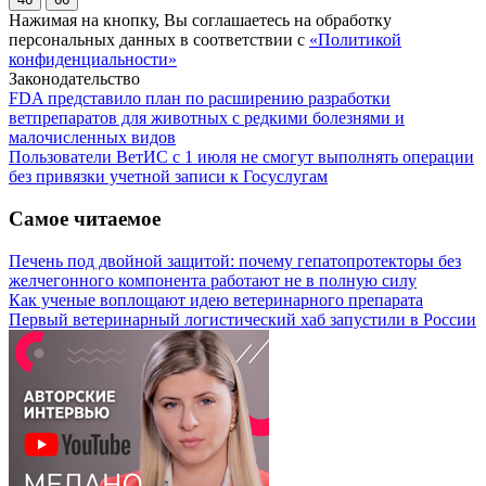
Нажимая на кнопку, Вы соглашаетесь на обработку
персональных данных в соответствии с
«Политикой
конфиденциальности»
Законодательство
FDA представило план по расширению разработки
ветпрепаратов для животных с редкими болезнями и
малочисленных видов
Пользователи ВетИС с 1 июля не смогут выполнять операции
без привязки учетной записи к Госуслугам
Самое читаемое
Печень под двойной защитой: почему гепатопротекторы без
желчегонного компонента работают не в полную силу
Как ученые воплощают идею ветеринарного препарата
Первый ветеринарный логистический хаб запустили в России