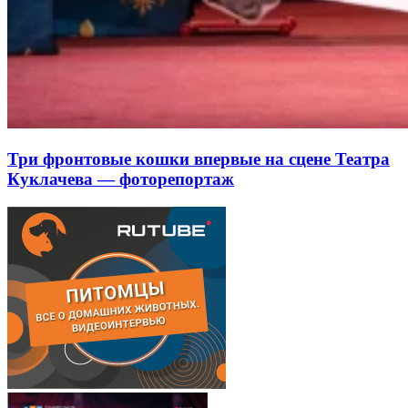
Три фронтовые кошки впервые на сцене Театра
Куклачева — фоторепортаж