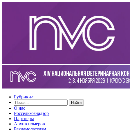
Рубрики
>
Найти
О нас
Россельхознадзор
Партнеры
Архив номеров
Рекламодателям