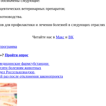
в обозначены следующие:
цевтических ветеринарных препаратов;
вотноводства.
ов для профилактики и лечения болезней в следующих отраслях 
Читайте нас в
Макс
и
ВК
 программа
и»?
Пройти опрос
 медицинские фармсубстанции
есяти болезням животных
дел Россельхознадзор
й раз после отклонения законопроекта