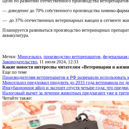
Цели по развитию отечественного производства ветпрепарато
— доведение до 70% собственного производства химико-фарма
— до 37% отечественных ветеринарных вакцин в сегменте жи
Планируется развиваться производство ветеринарных препарат
аквакультура.
Метки:
Минсельхоз
,
производство ветпрепаратов
,
федеральная
Законодательство
,
11 июля 2024, 12:33
Какие новости интересны читателям «Ветеринарии и жизн
Еще по теме
Производителям ветпрепаратов в РФ разрешили использовать
Минсельхоз предложил продлить до 2033 года ветправила по д
Инкубационное яйцо и экспорт спустя четыре года: что предви
Налоговый вычет за лечение животных предлагают уже в трети
Читайте также: