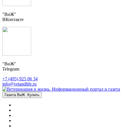
"ВиЖ"
ВКонтакте
"ВиЖ"
Telegram
+7 (495) 925 06 34
info@vetandlife.ru
Газета ВиЖ. Купить