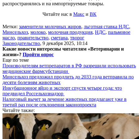
распространялись и на импортируемые товары.
Читайте нас в
Макс
и
ВК
Метки:
заменители молочных жиров
,
льготная ставка НДС
,
Минсельхоз
,
молоко
,
молочная продукция
,
НДС
,
пальмовое
масло
,
правительство
,
сметана
,
творог
Законодательство
,
9 декабря 2025, 10:14
Какие новости интересны читателям «Ветеринарии и
жизни»?
Пройти опрос
Еще по теме
Производителям ветпрепаратов в РФ разрешили использовать
медицинские фармсубстанции
Минсельхоз предложил продлить до 2033 года ветправила по
десяти болезням животных
Инкубационное яйцо и экспорт спустя четыре года: что
предвидел Россельхознадзор
Налоговый вычет за лечение животных предлагают уже в
третий раз после отклонения законопроекта
Читайте также: