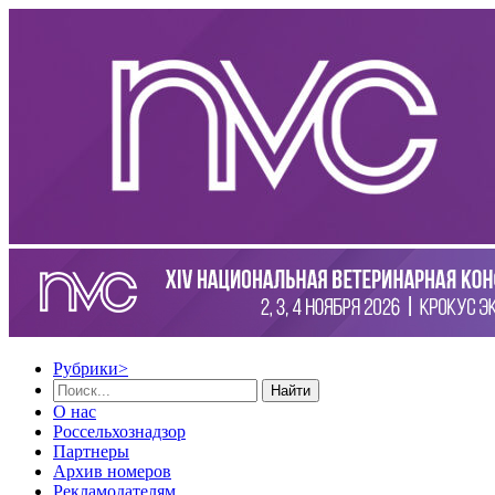
Рубрики
>
Найти
О нас
Россельхознадзор
Партнеры
Архив номеров
Рекламодателям