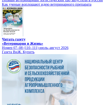
Первый ветеринарный логистический хаб запустили в России
Как ученые воплощают идею ветеринарного препарата
Читать газету
«Ветеринария и Жизнь»
Номер 07–08 (110–111) июль–август 2026
Газета ВиЖ. Купить