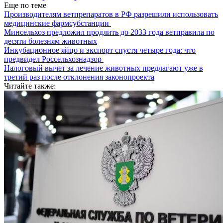
Еще по теме
Производителям ветпрепаратов в РФ разрешили использовать
медицинские фармсубстанции
Минсельхоз предложил продлить до 2033 года ветправила по
десяти болезням животных
Инкубационное яйцо и экспорт спустя четыре года: что
предвидел Россельхознадзор
Налоговый вычет за лечение животных предлагают уже в
третий раз после отклонения законопроекта
Читайте также: