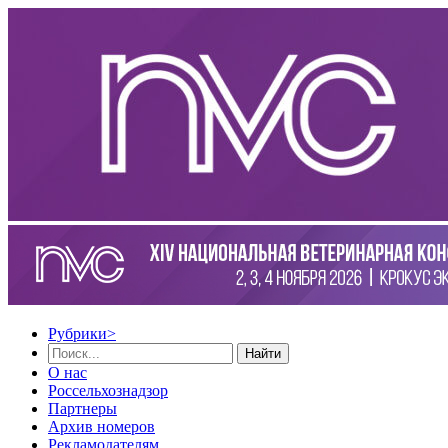
Рубрики
>
Найти
О нас
Россельхознадзор
Партнеры
Архив номеров
Рекламодателям