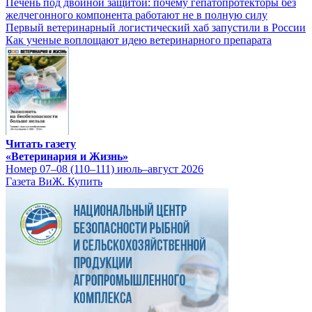
Печень под двойной защитой: почему гепатопротекторы без
желчегонного компонента работают не в полную силу
Первый ветеринарный логистический хаб запустили в России
Как ученые воплощают идею ветеринарного препарата
Читать газету
«Ветеринария и Жизнь»
Номер 07–08 (110–111) июль–август 2026
Газета ВиЖ. Купить