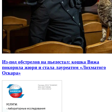
Из-под обстрелов на пьедестал: кошка Вижа
покорила жюри и стала лауреатом «Лохматого
Оскара»