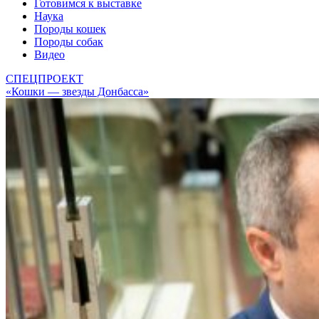
Готовимся к выставке
Наука
Породы кошек
Породы собак
Видео
СПЕЦПРОЕКТ
«Кошки — звезды Донбасса»