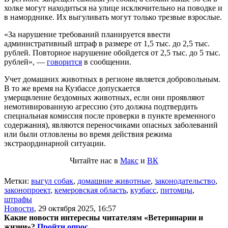
холке могут находиться на улице исключительно на поводке и
в наморднике. Их выгуливать могут только трезвые взрослые.
«За нарушение требований планируется ввести
административный штраф в размере от 1,5 тыс. до 2,5 тыс.
рублей. Повторное нарушение обойдется от 2,5 тыс. до 5 тыс.
рублей», —
говорится
в сообщении.
Учет домашних животных в регионе является добровольным.
В то же время на Кузбассе допускается
умерщвление бездомных животных, если они проявляют
немотивированную агрессию (это должна подтвердить
специальная комиссия после проверки в пункте временного
содержания), являются переносчиками опасных заболеваний
или были отловлены во время действия режима
экстраординарной ситуации.
Читайте нас в
Макс
и
ВК
Метки:
выгул собак
,
домашние животные
,
законодательство
,
законопроект
,
кемеровская область
,
кузбасс
,
питомцы
,
штрафы
Новости
,
29 октября 2025, 16:57
Какие новости интересны читателям «Ветеринарии и
жизни»?
Пройти опрос