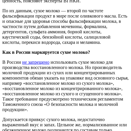
ценность, поясняют эксперты ВГНКИ.
По их данным, сухое молоко — второй по частоте
фальсификации продукт в мире после оливкового масла. Есть
и опасные для здоровья способы фальсификации молока, в
частности путем добавления мочевины, формалина,
детергентов, сульфата аммония, борной кислоты,
каустической соды, бензойной кислоты, салициловой
кислоты, перекиси водорода, сахара и меламина.
Как в России маркируется сухое молоко
?
В России
не запрещено
использовать сухое молоко для
производства восстановленного молока. Но производитель
молочной продукции из сухих или концентрированных
компонентов обязан указать на упаковке вид основного сырья,
например «восстановленное молоко из сухого молока»,
«восстановленное молоко из концентрированного молока»,
«восстановленное молоко из сухого и сгущенного молока».
Такое требование предусмотрено техническим регламентом
Таможенного союза «О безопасности молока и молочной
продукции».
Допускается привкус сухого молока, недостаточно
выраженный вкус и запах. Цельное же, нормализованное или
обезжиренное молоко различаются по составам только