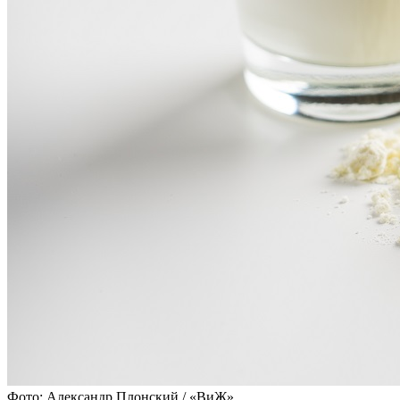
Фото: Александр Плонский / «ВиЖ»