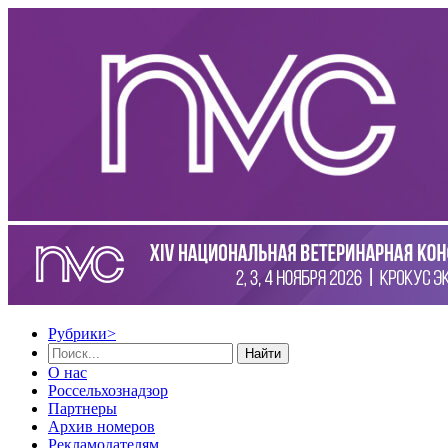
Рубрики
>
Найти
О нас
Россельхознадзор
Партнеры
Архив номеров
Рекламодателям