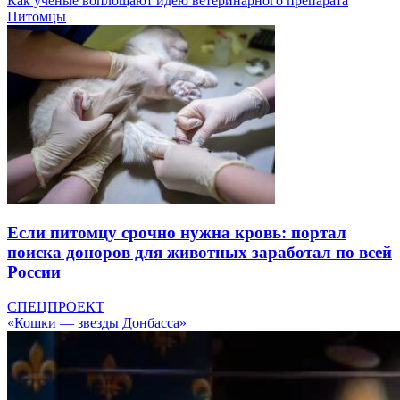
Как ученые воплощают идею ветеринарного препарата
Питомцы
Если питомцу срочно нужна кровь: портал
поиска доноров для животных заработал по всей
России
СПЕЦПРОЕКТ
«Кошки — звезды Донбасса»