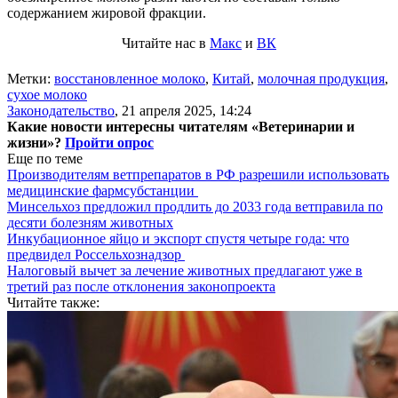
содержанием жировой фракции.
Читайте нас в
Макс
и
ВК
Метки:
восстановленное молоко
,
Китай
,
молочная продукция
,
сухое молоко
Законодательство
,
21 апреля 2025, 14:24
Какие новости интересны читателям «Ветеринарии и
жизни»?
Пройти опрос
Еще по теме
Производителям ветпрепаратов в РФ разрешили использовать
медицинские фармсубстанции
Минсельхоз предложил продлить до 2033 года ветправила по
десяти болезням животных
Инкубационное яйцо и экспорт спустя четыре года: что
предвидел Россельхознадзор
Налоговый вычет за лечение животных предлагают уже в
третий раз после отклонения законопроекта
Читайте также: