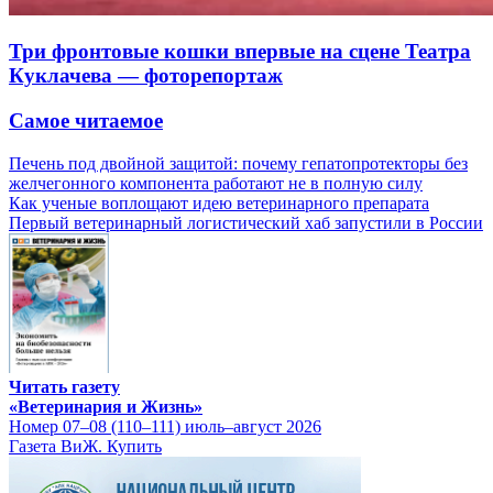
Три фронтовые кошки впервые на сцене Театра
Куклачева — фоторепортаж
Самое читаемое
Печень под двойной защитой: почему гепатопротекторы без
желчегонного компонента работают не в полную силу
Как ученые воплощают идею ветеринарного препарата
Первый ветеринарный логистический хаб запустили в России
Читать газету
«Ветеринария и Жизнь»
Номер 07–08 (110–111) июль–август 2026
Газета ВиЖ. Купить