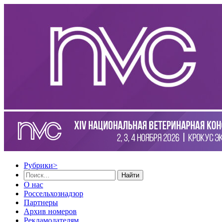
Рубрики
>
Найти
О нас
Россельхознадзор
Партнеры
Архив номеров
Рекламодателям