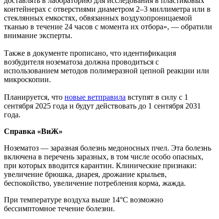
доставлять в лабораторию для исследования в пластиковых
контейнерах с отверстиями диаметром 2–3 миллиметра или в
стеклянных емкостях, обвязанных воздухопроницаемой
тканью в течение 24 часов с момента их отбора», — обратили
внимание эксперты.
Также в документе прописано, что идентификация
возбудителя нозематоза должна проводиться с
использованием методов полимеразной цепной реакции или
микроскопии.
Планируется, что
новые ветправила
вступят в силу с 1
сентября 2025 года и будут действовать до 1 сентября 2031
года.
Справка «ВиЖ»
Нозематоз — заразная болезнь медоносных пчел. Эта болезнь
включена в перечень заразных, в том числе особо опасных,
при которых вводится карантин. Клинические признаки:
увеличение брюшка, диарея, дрожание крыльев,
беспокойство, увеличение потребления корма, жажда.
При температуре воздуха выше 14°C возможно
бессимптомное течение болезни.