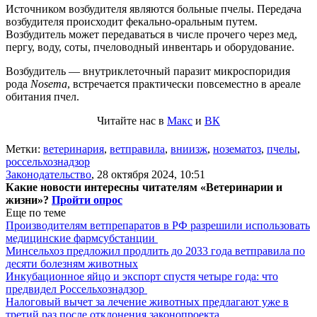
Источником возбудителя являются больные пчелы. Передача
возбудителя происходит фекально-оральным путем.
Возбудитель может передаваться в числе прочего через мед,
пергу, воду, соты, пчеловодный инвентарь и оборудование.
Возбудитель — внутриклеточный паразит микроспоридия
рода
Nosema
, встречается практически повсеместно в ареале
обитания пчел.
Читайте нас в
Макс
и
ВК
Метки:
ветеринария
,
ветправила
,
вниизж
,
нозематоз
,
пчелы
,
россельхознадзор
Законодательство
,
28 октября 2024, 10:51
Какие новости интересны читателям «Ветеринарии и
жизни»?
Пройти опрос
Еще по теме
Производителям ветпрепаратов в РФ разрешили использовать
медицинские фармсубстанции
Минсельхоз предложил продлить до 2033 года ветправила по
десяти болезням животных
Инкубационное яйцо и экспорт спустя четыре года: что
предвидел Россельхознадзор
Налоговый вычет за лечение животных предлагают уже в
третий раз после отклонения законопроекта