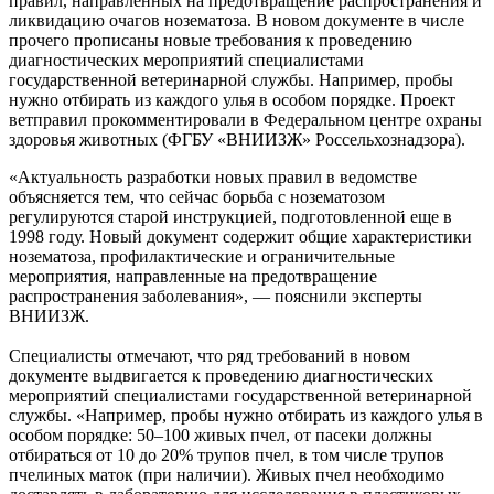
правил, направленных на предотвращение распространения и
ликвидацию очагов нозематоза. В новом документе в числе
прочего прописаны новые требования к проведению
диагностических мероприятий специалистами
государственной ветеринарной службы. Например, пробы
нужно отбирать из каждого улья в особом порядке. Проект
ветправил прокомментировали в Федеральном центре охраны
здоровья животных (ФГБУ «ВНИИЗЖ» Россельхознадзора).
«Актуальность разработки новых правил в ведомстве
объясняется тем, что сейчас борьба с нозематозом
регулируются старой инструкцией, подготовленной еще в
1998 году. Новый документ содержит общие характеристики
нозематоза, профилактические и ограничительные
мероприятия, направленные на предотвращение
распространения заболевания», — пояснили эксперты
ВНИИЗЖ.
Специалисты отмечают, что ряд требований в новом
документе выдвигается к проведению диагностических
мероприятий специалистами государственной ветеринарной
службы. «Например, пробы нужно отбирать из каждого улья в
особом порядке: 50–100 живых пчел, от пасеки должны
отбираться от 10 до 20% трупов пчел, в том числе трупов
пчелиных маток (при наличии). Живых пчел необходимо