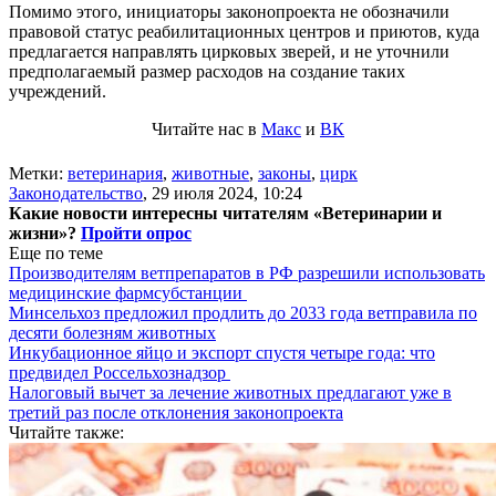
Помимо этого, инициаторы законопроекта не обозначили
правовой статус реабилитационных центров и приютов, куда
предлагается направлять цирковых зверей, и не уточнили
предполагаемый размер расходов на создание таких
учреждений.
Читайте нас в
Макс
и
ВК
Метки:
ветеринария
,
животные
,
законы
,
цирк
Законодательство
,
29 июля 2024, 10:24
Какие новости интересны читателям «Ветеринарии и
жизни»?
Пройти опрос
Еще по теме
Производителям ветпрепаратов в РФ разрешили использовать
медицинские фармсубстанции
Минсельхоз предложил продлить до 2033 года ветправила по
десяти болезням животных
Инкубационное яйцо и экспорт спустя четыре года: что
предвидел Россельхознадзор
Налоговый вычет за лечение животных предлагают уже в
третий раз после отклонения законопроекта
Читайте также: