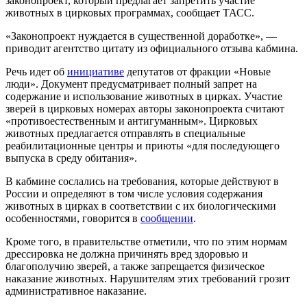
законопроект, который предлагает запретить участие
животных в цирковых программах, сообщает ТАСС.
«Законопроект нуждается в существенной доработке», —
приводит агентство цитату из официального отзыва кабмина.
Речь идет об
инициативе
депутатов от фракции «Новые
люди». Документ предусматривает полный запрет на
содержание и использование животных в цирках. Участие
зверей в цирковых номерах авторы законопроекта считают
«противоестественным и антигуманным». Цирковых
животных предлагается отправлять в специальные
реабилитационные центры и приюты «для последующего
выпуска в среду обитания».
В кабмине сослались на требования, которые действуют в
России и определяют в том числе условия содержания
животных в цирках в соответствии с их биологическими
особенностями, говорится в
сообщении
.
Кроме того, в правительстве отметили, что по этим нормам
дрессировка не должна причинять вред здоровью и
благополучию зверей, а также запрещается физическое
наказание животных. Нарушителям этих требований грозит
административное наказание.