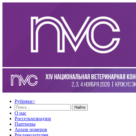
Рубрики
>
Найти
О нас
Россельхознадзор
Партнеры
Архив номеров
Рекламодателям