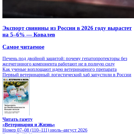
Экспорт свинины из России в 2026 году вырастет
на 5–6% — Ковалев
Самое читаемое
Печень под двойной защитой: почему гепатопротекторы без
желчегонного компонента работают не в полную силу
Как ученые воплощают идею ветеринарного препарата
Первый ветеринарный логистический хаб запустили в России
Читать газету
«Ветеринария и Жизнь»
Номер 07–08 (110–111) июль–август 2026