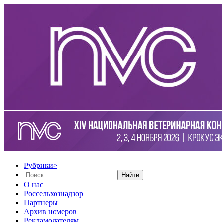
Рубрики
>
Найти
О нас
Россельхознадзор
Партнеры
Архив номеров
Рекламодателям