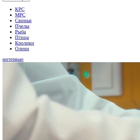
КРС
МРС
Свиньи
Пчелы
Рыба
Птица
Кролики
Олени
интервью