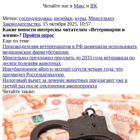
Читайте нас в
Макс
и
ВК
Метки:
господдерджка
,
индейки
,
куры
,
Минсельхоз
Законодательство
,
15 октября 2025, 10:57
Какие новости интересны читателям «Ветеринарии и
жизни»?
Пройти опрос
Еще по теме
Производителям ветпрепаратов в РФ разрешили использовать
медицинские фармсубстанции
Минсельхоз предложил продлить до 2033 года ветправила по
десяти болезням животных
Инкубационное яйцо и экспорт спустя четыре года: что
предвидел Россельхознадзор
Налоговый вычет за лечение животных предлагают уже в
третий раз после отклонения законопроекта
Читайте также: