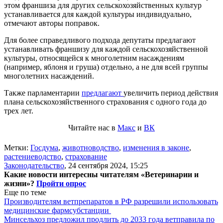
этом франшиза для других сельскохозяйственных культур
устанавливается для каждой культуры индивидуально,
отмечают авторы поправок.
Для более справедливого подхода депутаты предлагают
устанавливать франшизу для каждой сельскохозяйственной
культуры, относящейся к многолетним насаждениям
(например, яблоня и груша) отдельно, а не для всей группы
многолетних насаждений.
Также парламентарии
предлагают
увеличить период действия
плана сельскохозяйственного страхования с одного года до
трех лет.
Читайте нас в
Макс
и
ВК
Метки:
Госдума
,
животноводство
,
изменения в законе
,
растениеводство
,
страхование
Законодательство
,
24 сентября 2024, 15:25
Какие новости интересны читателям «Ветеринарии и
жизни»?
Пройти опрос
Еще по теме
Производителям ветпрепаратов в РФ разрешили использовать
медицинские фармсубстанции
Минсельхоз предложил продлить до 2033 года ветправила по