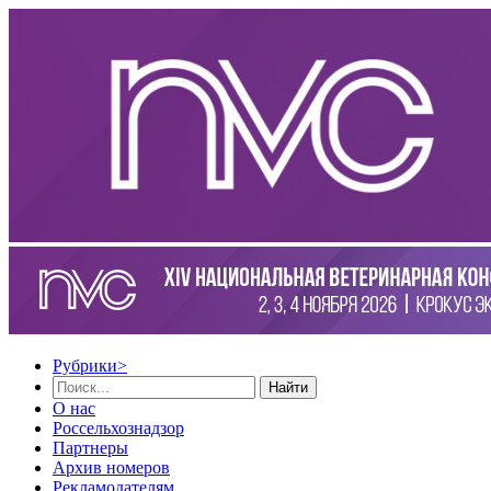
Рубрики
>
Найти
О нас
Россельхознадзор
Партнеры
Архив номеров
Рекламодателям