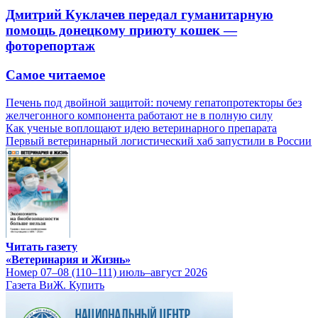
Дмитрий Куклачев передал гуманитарную
помощь донецкому приюту кошек —
фоторепортаж
Самое читаемое
Печень под двойной защитой: почему гепатопротекторы без
желчегонного компонента работают не в полную силу
Как ученые воплощают идею ветеринарного препарата
Первый ветеринарный логистический хаб запустили в России
Читать газету
«Ветеринария и Жизнь»
Номер 07–08 (110–111) июль–август 2026
Газета ВиЖ. Купить