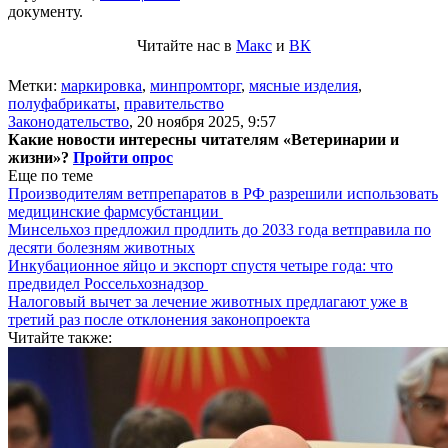
документу.
Читайте нас в
Макс
и
ВК
Метки:
маркировка
,
минпромторг
,
мясные изделия
,
полуфабрикаты
,
правительство
Законодательство
,
20 ноября 2025, 9:57
Какие новости интересны читателям «Ветеринарии и
жизни»?
Пройти опрос
Еще по теме
Производителям ветпрепаратов в РФ разрешили использовать
медицинские фармсубстанции
Минсельхоз предложил продлить до 2033 года ветправила по
десяти болезням животных
Инкубационное яйцо и экспорт спустя четыре года: что
предвидел Россельхознадзор
Налоговый вычет за лечение животных предлагают уже в
третий раз после отклонения законопроекта
Читайте также: