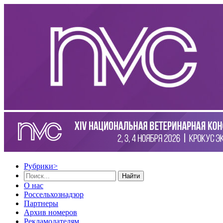
Рубрики
>
Найти
О нас
Россельхознадзор
Партнеры
Архив номеров
Рекламодателям