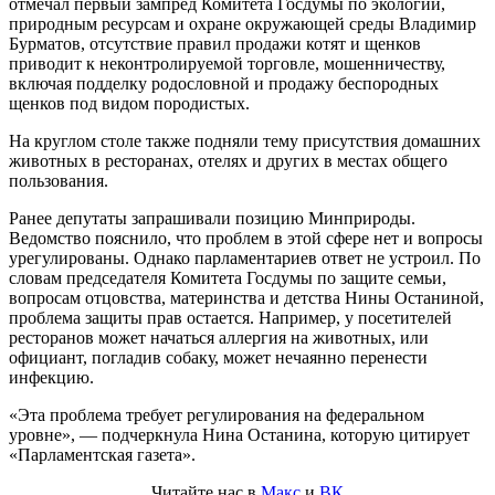
отмечал первый зампред Комитета Госдумы по экологии,
природным ресурсам и охране окружающей среды Владимир
Бурматов, отсутствие правил продажи котят и щенков
приводит к неконтролируемой торговле, мошенничеству,
включая подделку родословной и продажу беспородных
щенков под видом породистых.
На круглом столе также подняли тему присутствия домашних
животных в ресторанах, отелях и других в местах общего
пользования.
Ранее депутаты запрашивали позицию Минприроды.
Ведомство пояснило, что проблем в этой сфере нет и вопросы
урегулированы. Однако парламентариев ответ не устроил. По
словам председателя Комитета Госдумы по защите семьи,
вопросам отцовства, материнства и детства Нины Останиной,
проблема защиты прав остается. Например, у посетителей
ресторанов может начаться аллергия на животных, или
официант, погладив собаку, может нечаянно перенести
инфекцию.
«Эта проблема требует регулирования на федеральном
уровне», — подчеркнула Нина Останина, которую цитирует
«Парламентская газета».
Читайте нас в
Макс
и
ВК