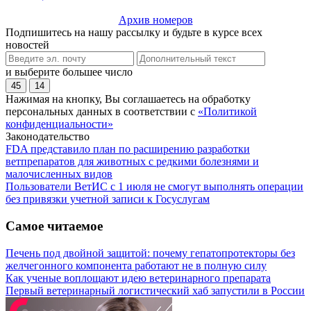
Архив номеров
Подпишитесь на нашу рассылку и будьте в курсе всех
новостей
и выберите большее число
45
14
Нажимая на кнопку, Вы соглашаетесь на обработку
персональных данных в соответствии с
«Политикой
конфиденциальности»
Законодательство
FDA представило план по расширению разработки
ветпрепаратов для животных с редкими болезнями и
малочисленных видов
Пользователи ВетИС с 1 июля не смогут выполнять операции
без привязки учетной записи к Госуслугам
Самое читаемое
Печень под двойной защитой: почему гепатопротекторы без
желчегонного компонента работают не в полную силу
Как ученые воплощают идею ветеринарного препарата
Первый ветеринарный логистический хаб запустили в России