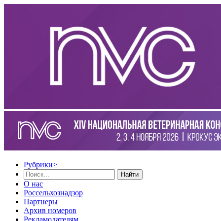
Рубрики
>
Найти
О нас
Россельхознадзор
Партнеры
Архив номеров
Рекламодателям