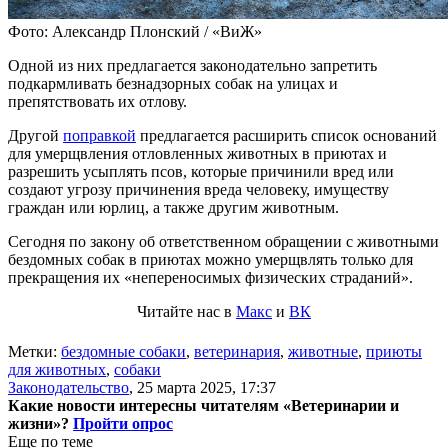
Фото: Александр Плонский / «ВиЖ»
Одной из них предлагается законодательно запретить
подкармливать безнадзорных собак на улицах и
препятствовать их отлову.
Другой
поправкой
предлагается расширить список оснований
для умерщвления отловленных животных в приютах и
разрешить усыплять псов, которые причинили вред или
создают угрозу причинения вреда человеку, имуществу
граждан или юрлиц, а также другим животным.
Сегодня по закону об ответственном обращении с животными
бездомных собак в приютах можно умерщвлять только для
прекращения их «непереносимых физических страданий».
Читайте нас в
Макс
и
ВК
Метки:
бездомные собаки
,
ветеринария
,
животные
,
приюты
для животных
,
собаки
Законодательство
,
25 марта 2025, 17:37
Какие новости интересны читателям «Ветеринарии и
жизни»?
Пройти опрос
Еще по теме