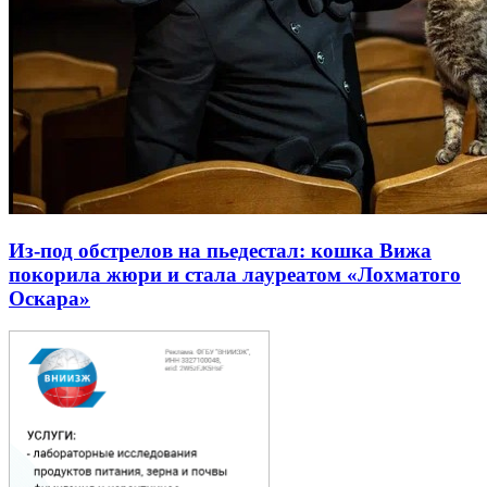
Из-под обстрелов на пьедестал: кошка Вижа
покорила жюри и стала лауреатом «Лохматого
Оскара»