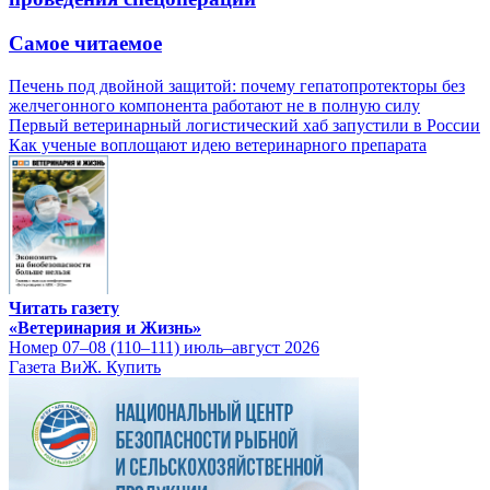
Самое читаемое
Печень под двойной защитой: почему гепатопротекторы без
желчегонного компонента работают не в полную силу
Первый ветеринарный логистический хаб запустили в России
Как ученые воплощают идею ветеринарного препарата
Читать газету
«Ветеринария и Жизнь»
Номер 07–08 (110–111) июль–август 2026
Газета ВиЖ. Купить