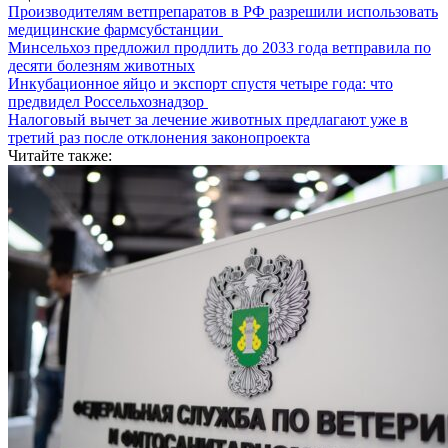
Производителям ветпрепаратов в РФ разрешили использовать
медицинские фармсубстанции
Минсельхоз предложил продлить до 2033 года ветправила по
десяти болезням животных
Инкубационное яйцо и экспорт спустя четыре года: что
предвидел Россельхознадзор
Налоговый вычет за лечение животных предлагают уже в
третий раз после отклонения законопроекта
Читайте также: