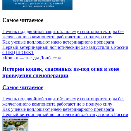
Самое читаемое
Печень под двойной защитой: почему гепатопротекторы без
желчегонного компонента работают не в полную силу
Как ученые воплощают идею ветеринарного препарата
Первый ветеринарный логистический хаб запустили в России
СПЕЦПРОЕКТ
«Кошки — звезды Донбасса»
Истории кошек, спасенных из-под огня в зоне
проведения спецоперации
Самое читаемое
Печень под двойной защитой: почему гепатопротекторы без
желчегонного компонента работают не в полную силу
Как ученые воплощают идею ветеринарного препарата
Первый ветеринарный логистический хаб запустили в России