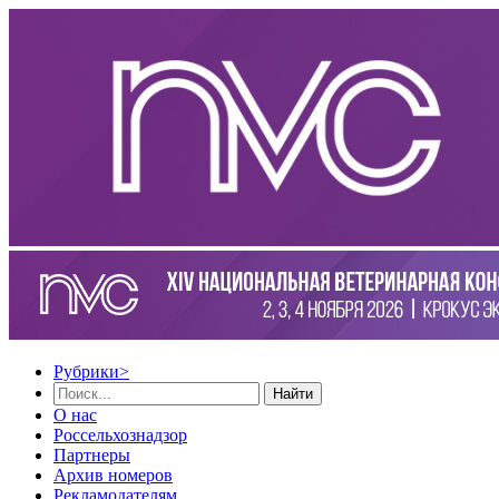
Рубрики
>
Найти
О нас
Россельхознадзор
Партнеры
Архив номеров
Рекламодателям