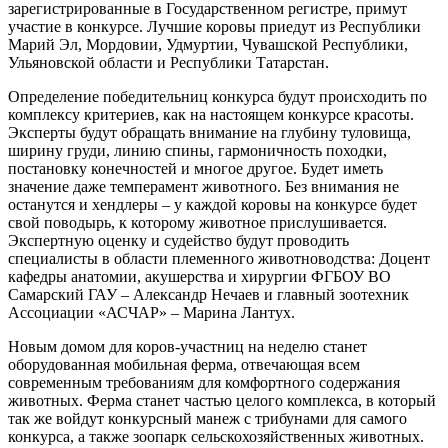
зарегистрированные в Государственном регистре, примут
участие в конкурсе. Лучшие коровы приедут из Республики
Марий Эл, Мордовии, Удмуртии, Чувашской Республики,
Ульяновской области и Республики Татарстан.
Определение победительниц конкурса будут происходить по
комплексу критериев, как на настоящем конкурсе красоты.
Эксперты будут обращать внимание на глубину туловища,
ширину груди, линию спины, гармоничность походки,
постановку конечностей и многое другое. Будет иметь
значение даже темперамент животного. Без внимания не
останутся и хендлеры – у каждой коровы на конкурсе будет
свой поводырь, к которому животное прислушивается.
Экспертную оценку и судейство будут проводить
специалисты в области племенного животноводства: Доцент
кафедры анатомии, акушерства и хирургии ФГБОУ ВО
Самарский ГАУ – Александр Нечаев и главный зоотехник
Ассоциации «АСЧАР» – Марина Лантух.
Новым домом для коров-участниц на неделю станет
оборудованная мобильная ферма, отвечающая всем
современным требованиям для комфортного содержания
животных. Ферма станет частью целого комплекса, в который
так же войдут конкурсный манеж с трибунами для самого
конкурса, а также зоопарк сельскохозяйственных животных.