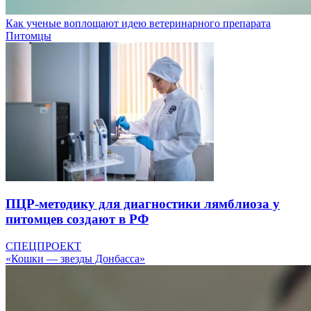
Как ученые воплощают идею ветеринарного препарата
Питомцы
ПЦР-методику для диагностики лямблиоза у
питомцев создают в РФ
СПЕЦПРОЕКТ
«Кошки — звезды Донбасса»