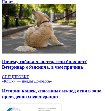
Питомцы
Почему собака чешется, если блох нет?
Ветеринар объяснила, в чем причина
СПЕЦПРОЕКТ
«Кошки — звезды Донбасса»
Истории кошек, спасенных из-под огня в зоне
проведения спецоперации