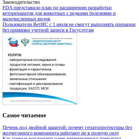
Законодательство
FDA представило план по расширению разработки
ветпрепаратов для животных с редкими болезнями и
малочисленных видов
Пользователи ВетИС с 1 июля не смогут выполнять операции
без привязки учетной записи к Госуслугам
Самое читаемое
Печень под двойной защитой: почему гепатопротекторы без
желчегонного компонента работают не в полную силу
Как ученые воплощают идею ветеринарного препарата