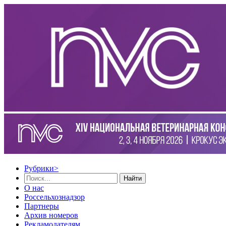
Рубрики
>
Найти
О нас
Россельхознадзор
Партнеры
Архив номеров
Рекламодателям