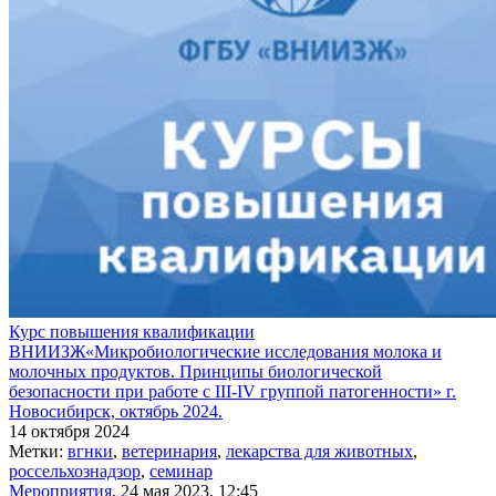
Курс повышения квалификации
ВНИИЗЖ«Микробиологические исследования молока и
молочных продуктов. Принципы биологической
безопасности при работе с ІІІ-ІV группой патогенности» г.
Новосибирск, октябрь 2024.
14 октября 2024
Метки:
вгнки
,
ветеринария
,
лекарства для животных
,
россельхознадзор
,
семинар
Мероприятия
, 24 мая 2023, 12:45