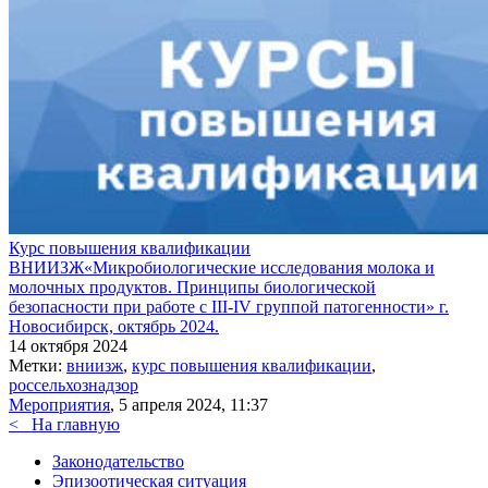
Курс повышения квалификации
ВНИИЗЖ«Микробиологические исследования молока и
молочных продуктов. Принципы биологической
безопасности при работе с ІІІ-ІV группой патогенности» г.
Новосибирск, октябрь 2024.
14 октября 2024
Метки:
вниизж
,
курс повышения квалификации
,
россельхознадзор
Мероприятия
, 5 апреля 2024, 11:37
<
На главную
Законодательство
Эпизоотическая ситуация