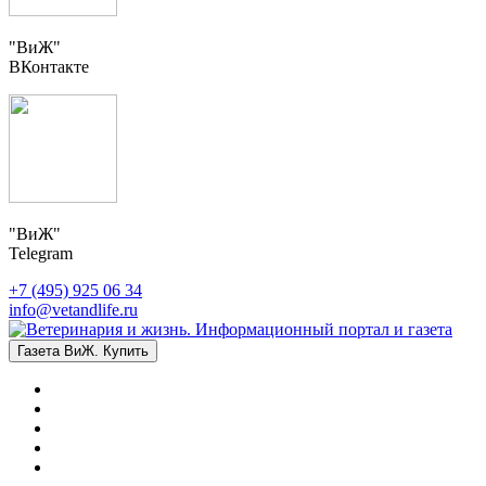
"ВиЖ"
ВКонтакте
"ВиЖ"
Telegram
+7 (495) 925 06 34
info@vetandlife.ru
Газета ВиЖ. Купить