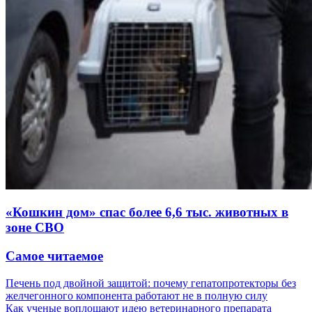
«Кошкин дом» спас более 6,6 тыс. животных в
зоне СВО
Самое читаемое
Печень под двойной защитой: почему гепатопротекторы без
желчегонного компонента работают не в полную силу
Как ученые воплощают идею ветеринарного препарата