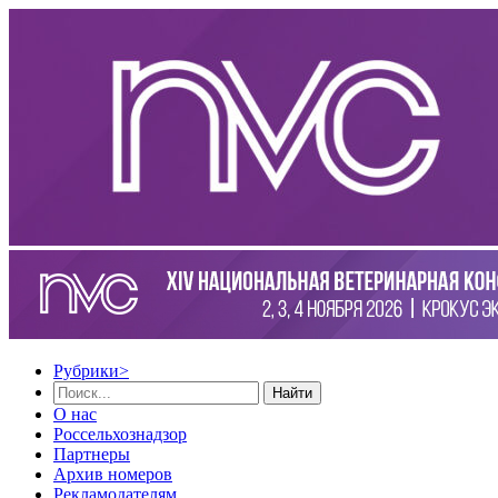
Рубрики
>
Найти
О нас
Россельхознадзор
Партнеры
Архив номеров
Рекламодателям