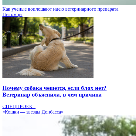
Как ученые воплощают идею ветеринарного препарата
Питомцы
Почему собака чешется, если блох нет?
Ветеринар объяснила, в чем причина
СПЕЦПРОЕКТ
«Кошки — звезды Донбасса»