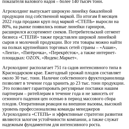
показателя валового надоя – более 140 тысяч тонн.
Агрохолдинг выпускает широкую линейку бакалейной
продукции под собственной маркой. По итогам 8 месяцев
2022 года продажи круп под маркой «СТЕПЬ» выросли на
80%, на рынке появились новые линейки гарниров,
расширился ассортимент снеков. Потребительский сегмент
бизнеса «СТЕПИ» также представлен широкой линейкой
сыров и молочной продукции. Все эти товары можно найти
на полках крупнейших торговых сетей страны – «Ашан»,
«Лента», «Пятёрочка», «Перекрёсток», а также интернет-
площадках: OZON, «Яндекс.Маркет».
Агрохолдинг располагает 751 га садов интенсивного типа в
Краснодарском крае. Ежегодный урожай плодов составляет
около 30 тыс. тонн. Наличие собственного фруктохранилища
позволяет в течение года хранить до 23 тыс. тонн продукции.
Это позволяет гарантировать регулярные поставки нашим
партнерам – ритейлерам в течение года и не зависеть от
сезонного падения цен осенью в период массового сбора
плодов. Оперативная реакция на внешние вызовы, высокий
уровень профессионализма команды менеджеров
Агрохолдинга «СТЕПЬ» и эффективные стратегии развития
являются залогом устойчивости компании, а также служат
надежным фундаментом для интенсивного роста.