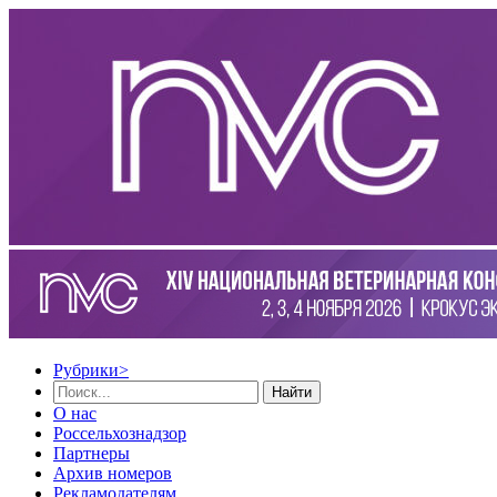
Рубрики
>
Найти
О нас
Россельхознадзор
Партнеры
Архив номеров
Рекламодателям