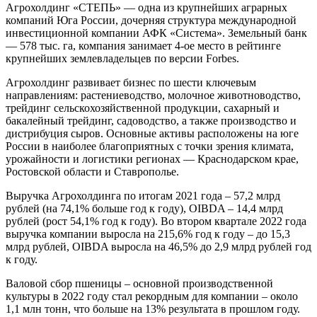
Агрохолдинг «СТЕПЬ» — одна из крупнейших аграрных
компаний Юга России, дочерняя структура международной
инвестиционной компании АФК «Система». Земельный банк
— 578 тыс. га, компания занимает 4-ое место в рейтинге
крупнейших землевладельцев по версии Forbes.
Агрохолдинг развивает бизнес по шести ключевым
направлениям: растениеводство, молочное животноводство,
трейдинг сельскохозяйственной продукции, сахарный и
бакалейный трейдинг, садоводство, а также производство и
дистрибуция сыров. Основные активы расположены на юге
России в наиболее благоприятных с точки зрения климата,
урожайности и логистики регионах — Краснодарском крае,
Ростовской области и Ставрополье.
Выручка Агрохолдинга по итогам 2021 года – 57,2 млрд
рублей (на 74,1% больше год к году), OIBDA – 14,4 млрд
рублей (рост 54,1% год к году). Во втором квартале 2022 года
выручка компании выросла на 215,6% год к году – до 15,3
млрд рублей, OIBDA выросла на 46,5% до 2,9 млрд рублей год
к году.
Валовой сбор пшеницы – основной производственной
культуры в 2022 году стал рекордным для компании – около
1,1 млн тонн, что больше на 13% результата в прошлом году.