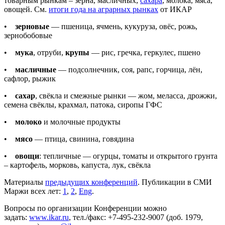
товарным рынкам – зерна, масличных,
сахара
, молока, мяса,
овощей. См.
итоги года на аграрных рынках
от ИКАР
•
зерновые
— пшеница, ячмень, кукуруза, овёс, рожь,
зернобобовые
•
мука
, отруби,
крупы
— рис, гречка, геркулес, пшено
•
масличные
— подсолнечник, соя, рапс, горчица, лён,
сафлор, рыжик
•
сахар
, свёкла и смежные рынки — жом, меласса, дрожжи,
семена свёклы, крахмал, патока, сиропы ГФС
•
молоко
и молочные продукты
•
мясо
— птица, свинина, говядина
•
овощи
: тепличные — огурцы, томаты и открытого грунта
– картофель, морковь, капуста, лук, свёкла
Материалы
предыдущих конференций
. Публикации в СМИ
Маржи всех лет:
1
,
2
,
Eng
.
Вопросы по организации Конференции можно
задать:
www.ikar.ru
, тел./факс: +7-495-232-9007 (доб. 1979,