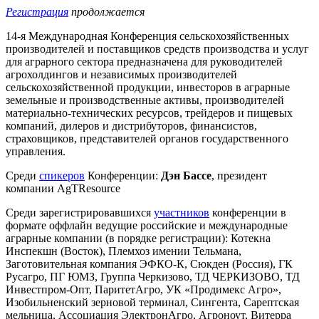
Регистрация
продолжается
14-я Международная Конференция сельскохозяйственных
производителей и поставщиков средств производства и услуг
для аграрного сектора предназначена для руководителей
агрохолдингов и независимых производителей
сельскохозяйственной продукции, инвесторов в аграрные
земельные и производственные активы, производителей
материально-технических ресурсов, трейдеров и пищевых
компаний, дилеров и дистрибуторов, финансистов,
страховщиков, представителей органов государственного
управления.
Среди
спикеров
Конференции:
Дэн Бассе
, президент
компании AgTResource
Среди зарегистрировавшихся
участников
конференции в
формате оффлайн ведущие российские и международные
аграрные компании (в порядке регистрации): Котекна
Инспекшн (Восток), Племхоз имении Тельмана,
Заготовительная компания ЭФКО-К, Сюкден (Россия), ГК
Русагро, ПГ ЮМЗ, Группа Черкизово, ТД ЧЕРКИЗОВО, ТД
Инвестпром-Опт, ПаритетАгро, УК «Продимекс Агро»,
Изобильненский зерновой терминал, Сингента, Сарептская
мельница, Ассоциация ЭлектронАгро, Агроноут, Витерра