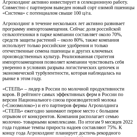
Агрохолдинг активно инвестирует в селекционную работу.
Совместно с партнером выведен новый сорт озимой пшеницы
«Система» с потенциалом свыше 100 ц/га.
Агрохолдинг в течение нескольких лет активно развивает
программу импортозамещения. Сейчас доля российской
сельхозтехники в парке компании составляет около 70%,
средств защиты растений – около 80%, также компания
использует только российские удобрения и только
отечественные семена пшеницы и других ключевых
производственных культур. Реализованная стратегия
импортозамещения позволяет компании чувствовать себя
уверенно в условиях разрыва логистических цепочек и
экономической турбулентности, которая наблюдалась на
рынке в этом году.
«СТЕПЬ» – лидер в России по молочной продуктивности
коров. В рейтинге самых эффективных ферм в России по
версии Национального союза производителей молока
(«Союзмолоко») и его партнеров фермы Агрохолдинга
«СТЕПЬ» ежегодно занимают первое место с большим
отрывом от конкурентов. Компания располагает семью
молочно- товарными комплексами. По итогам 9 месяцев 2022
года годовые темпы прироста надоев составляют 75%. К
концу года Агрохолдинг планирует достичь рекордного