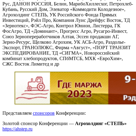
Рус, ДАНОН РОССИЯ, Белин, МарибоХиллесхог, Петрохлеб-
Кубань, Русский Дом, Элеватор «Коммодити Колодезное»,
Агрохолдинг СТЕПЬ, УК Российского Фонда Прямых
Инвестиций, Рэйл Про, Компания Луис Дрейфус Восток, ТД
«Зернотекс», ФЭС-Агро, Контрол Юнион, Листерра, ГК
ФосАгро, ТД «Доминант», Прогресс Агро, Русагро-Инвест,
Союз Зернопереработчиков Алтая, Эссен продакшн АГ,
Зерно-Ресурс, Щелково Агрохим, УК АСБ-Агро, Раздолье-
Экспорт, ГРАНОЛЮКС, Фирма «Август», «ПОРТ ТРАНЗИТ
ЭКСПЕДИРОВАНИЕ, ТД «СИГМА», Новороссийский
комбинат хлебопродуктов, СПбМТСБ, МХК «ЕвроХим»,
СЖС Восток Лимитед и др
Представляем
спонсоров
Конференции:
Золотой спонсор Конференции —
Агрохолдинг «СТЕПЬ»
https://ahstep.ru