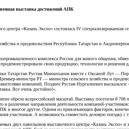
ственная выставка достижений АПК
го центра «Казань Экспо» состоялась IV специализированная с
хозяйства и продовольствия Республики Татарстан и Акционер
гропромышленного комплекса России для живого общения, обме
ра продемонстрировали свою продукцию, технологии и решения д
ки Татарстан Рустам Минниханов вместе с Оксаной Лут — Перв
ремьер-министра РТ — министра сельского хозяйства и продово
тавителями компаний. Позднее Рустам Нургалиевич высказался: 
авка. Все очень достойно!».
иятие обрело всероссийский масштаб. Выставку посетили 8 708 
о и различные направления деятельности компаний-участников: 
 АПК и многое другое. Одним из привлекающих факторов, конечн
ния участников. А возможность совместить деловую поездку с т
емых двух павильонов выставочного центра «Казань Экспо» и з