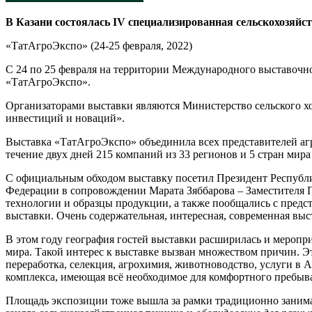
В
Казани состоялась IV специализированная сельскохозяй
«ТатАгроЭкспо» (24-25 февраля, 2022)
С 24 по 25 февраля на территории Международного выставочно
«ТатАгроЭкспо».
Организаторами выставки являются Министерство сельского 
инвестиций и новаций».
Выставка «ТатАгроЭкспо» объединила всех представителей а
течение двух дней 215 компаний из 33 регионов и 5 стран ми
С официальным обходом выставку посетил Президент Республи
Федерации в сопровождении Марата Зяббарова – Заместителя П
технологии и образцы продукции, а также пообщались с предс
выставки. Очень содержательная, интересная, современная выст
В этом году география гостей выставки расширилась и меропр
мира. Такой интерес к выставке вызван множеством причин. Эт
переработка, селекция, агрохимия, животноводство, услуги в
комплекса, имеющая всё необходимое для комфортного пребыва
Площадь экспозиции тоже вышла за рамки традиционно занима