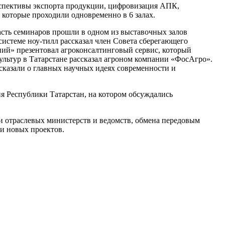
рспективы экспорта продукции, цифровизация АПК,
 которые проходили одновременно в 6 залах.
часть семинаров прошли в одном из выставочных залов
системе ноу-тилл рассказал член Совета сберегающего
й» презентовал агроконсалтинговый сервис, который
ультур в Татарстане рассказал агроном компании «ФосАгро».
ссказали о главных научных идеях современности и
я Республики Татарстан, на котором обсуждались
и отраслевых министерств и ведомств, обмена передовым
и новых проектов.