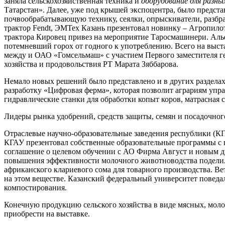
заняла сельскохозяйственная техника и
оборудование для разн
Татарстан». Далее, уже под крышей экспоцентра, было предст
почвообрабатывающую технику, сеялки, опрыскиватели, разбр
трактор Fendt, ЭМТех Казань презентовал новинку – Агропило
трактора Кировец привез на мероприятие Таросмашинери. Альф
потемневший горох от годного к употреблению. Всего на выст
между и ОАО «Гомсельмаш» с участием Первого заместителя г
хозяйства и продовольствия РТ Марата Зяббарова.
Немало новых решений было представлено и в других разделах
разработку «Цифровая ферма», которая позволит аграриям упр
гидравлические станки для обработки копыт коров, матрасная 
Лидеры рынка удобрений, средств защиты, семян и посадочно
Отраслевые научно-образовательные заведения республики (
КГАУ презентовал собственные образовательные программы с ц
соглашение о целевом обучении с АО Фирма Август и новым 
повышения эффективности молочного животноводства подели
африканского клариевого сома для товарного производства. Ве
на этом веществе. Казанский федеральный университет поведал
компостирования.
Конечную продукцию сельского хозяйства в виде мясных, моло
приобрести на выставке.