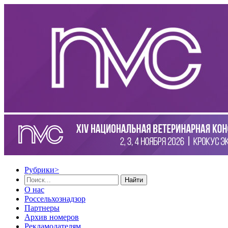
Рубрики
>
Найти
О нас
Россельхознадзор
Партнеры
Архив номеров
Рекламодателям