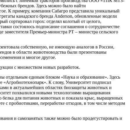
комились с линейкой тракторов производства ООО «ТПК МТЗ-
рубежных брендов. Здесь можно было найти
гое. К примеру, компания Сабагро представила уникальный
агрегаты канадского бренда Anderson, обновленные модели
ый сортировал горох: отделял колотый от целого,
ставки состоялось подписание соглашения о сотрудничестве
е заместителя Премьер-министра РТ – министра сельского
зентовала собственную, не имеющую аналогов в России,
рендов в области животноводства были презентованы
осеменения и многое другое.
дукции с множеством новых разработок.
 отдельным единым блоком «Наука и образование». Здесь
е «Агробиотехнопарк». К слову, Университет подписал
ками в актуальнейших областях биозащиты животных и
рситет похвалился новыми технологиями выращивания
го белка для питания животных и показала крыс, выращенных
те с пробиотиками, переработке отходов, в том числе методом
ования и самозанятых также можно было продегустировать и