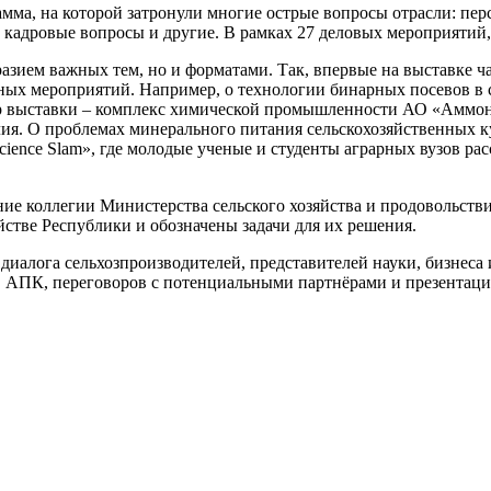
мма, на которой затронули многие острые вопросы отрасли: пе
 кадровые вопросы и другие. В рамках 27 деловых мероприятий,
разием важных тем, но и форматами. Так, впервые на выставке 
жных мероприятий. Например, о технологии бинарных посевов в 
 выставки – комплекс химической промышленности АО «Аммони
лия. О проблемах минерального питания сельскохозяйственных к
ience Slam», где молодые ученые и студенты аграрных вузов ра
ие коллегии Министерства сельского хозяйства и продовольстви
стве Республики и обозначены задачи для их решения.
иалога сельхозпроизводителей, представителей науки, бизнеса 
 АПК, переговоров с потенциальными партнёрами и презентаци