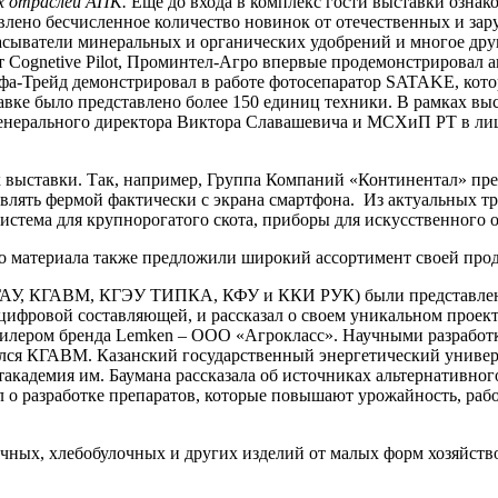
ых отраслей АПК.
Ещё до входа в комплекс гости выставки озна
авлено бесчисленное количество новинок от отечественных и за
асыватели минеральных и органических удобрений и многое дру
т Cognetive Pilot, Проминтел-Агро впервые продемонстрировал 
а-Трейд демонстрировал в работе фотосепаратор SATAKE, котор
авке было представлено более 150 единиц техники. В рамках вы
енерального директора Виктора Славашевича и МСХиП РТ в лиц
 выставки. Так, например, Группа Компаний «Континентал» пре
авлять фермой фактически с экрана смартфона. Из актуальных т
система для крупнорогатого скота, приборы для искусственного 
го материала также предложили широкий ассортимент своей про
КГАУ, КГАВМ, КГЭУ ТИПКА, КФУ и ККИ РУК) были представлены
ифровой составляющей, и рассказал о своем уникальном проект
дилером бренда Lemken – ООО «Агрокласс». Научными разработ
лся КГАВМ. Казанский государственный энергетический униве
такадемия им. Баумана рассказала об источниках альтернативно
 о разработке препаратов, которые повышают урожайность, рабо
чных, хлебобулочных и других изделий от малых форм хозяйств