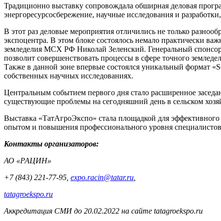
Традиционно выставку сопровождала обширная деловая програ
энергоресурсосбережение, научные исследования и разработки,
В этот раз деловые мероприятия отличились не только разнооб
экспоцентра. В этом блоке состоялось немало практически ва
земледелия МСХ РФ Николай Зеленский. Генеральный спонсор
позволит совершенствовать процессы в сфере точного земледе
Также в данной зоне впервые состоялся уникальный формат «Sc
собственных научных исследованиях.
Центральным событием первого дня стало расширенное заседан
существующие проблемы на сегодняшний день в сельском хозяй
Выставка «ТатАгроЭкспо» стала площадкой для эффективного д
опытом и повышения профессионального уровня специалистов
Контакты организаторов:
АО «РАЦИН»
+7 (843) 221-77-95,
expo
.
racin
@
tatar
.
ru
,
tatagroekspo
.
ru
Аккредитация СМИ до 20.02.2022 на сайте
tatagroekspo
.
ru