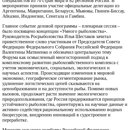
специалистов из 70 стран мира и 82 регионов России. В
мероприятии приняли участие официальные делегации из
Аргентины, Мавритании, Беларуси, Мьянмы, Гвинеи-Биссау,
Абхазии, Индонезии, Сенегала и Гамбии.
Главное событие деловой программы – пленарная сессия –
было посвящено концепции «Умного рыболовства».
Руководитель Росрыболовства Илья Шестаков зачитал
приветственное слово участникам от Председателя Совета
Федерации Федерального Собрания Российской Федерации
Валентины Матвиенко и обозначил центральную тему
Форума как осмысленный многосторонний подход к
комплексному развитию рыбохозяйственного комплекса с
учетом экономических, социальных, экологических и
научных аспектов. Происходящие изменения в мировой
экономике, географическое сегментирование рынка,
удлинение логистических цепей сказываются на
ценообразовании и на доступности рыбы. Помимо новых
вызовов, продолжает расти значение экологического
природопользования, где Россия придерживается принципов
устойчивого рыболовства, ориентируясь на научные данные и
активно содействуя рациональному использованию водных
биоресурсов, внедрению инноваций в судостроение и
переработке.
Министр сельского хозяйства Российской Федерации