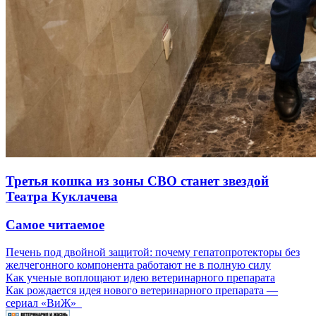
Третья кошка из зоны СВО станет звездой
Театра Куклачева
Самое читаемое
Печень под двойной защитой: почему гепатопротекторы без
желчегонного компонента работают не в полную силу
Как ученые воплощают идею ветеринарного препарата
Как рождается идея нового ветеринарного препарата —
сериал «ВиЖ»