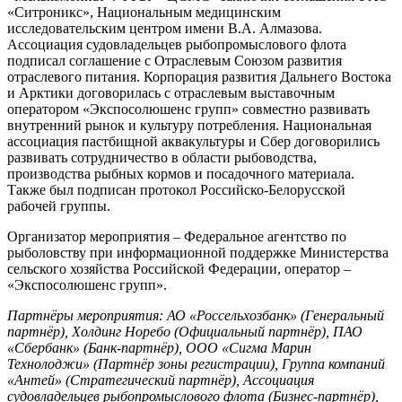
«Ситроникс», Национальным медицинским
исследовательским центром имени В.А. Алмазова.
Ассоциация судовладельцев рыбопромыслового флота
подписал соглашение с Отраслевым Союзом развития
отраслевого питания. Корпорация развития Дальнего Востока
и Арктики договорилась с отраслевым выставочным
оператором «Экспосолюшенс групп» совместно развивать
внутренний рынок и культуру потребления. Национальная
ассоциация пастбищной аквакультуры и Сбер договорились
развивать сотрудничество в области рыбоводства,
производства рыбных кормов и посадочного материала.
Также был подписан протокол Российско-Белорусской
рабочей группы.
Организатор мероприятия – Федеральное агентство по
рыболовству при информационной поддержке Министерства
сельского хозяйства Российской Федерации, оператор –
«Экспосолюшенс групп».
Партнёры мероприятия: АО «Россельхозбанк» (Генеральный
партнёр), Холдинг Норебо (Официальный партнёр), ПАО
«Сбербанк» (Банк-партнёр), ООО «Сигма Марин
Технолоджи» (Партнёр зоны регистрации), Группа компаний
«Антей» (Стратегический партнёр), Ассоциация
судовладельцев рыбопромыслового флота (Бизнес-партнёр),