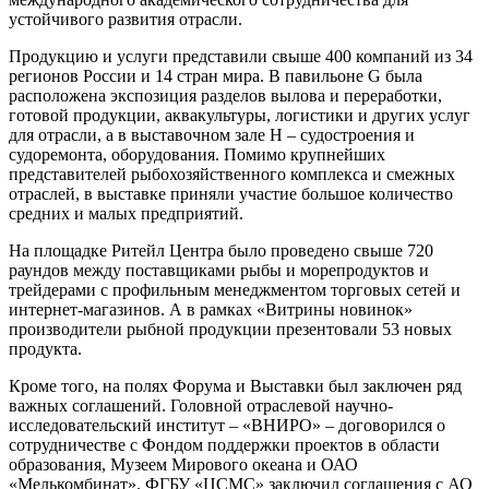
устойчивого развития отрасли.
Продукцию и услуги представили свыше 400 компаний из 34
регионов России и 14 стран мира. В павильоне G была
расположена экспозиция разделов вылова и переработки,
готовой продукции, аквакультуры, логистики и других услуг
для отрасли, а в выставочном зале H – судостроения и
судоремонта, оборудования. Помимо крупнейших
представителей рыбохозяйственного комплекса и смежных
отраслей, в выставке приняли участие большое количество
средних и малых предприятий.
На площадке Ритейл Центра было проведено свыше 720
раундов между поставщиками рыбы и морепродуктов и
трейдерами с профильным менеджментом торговых сетей и
интернет-магазинов. А в рамках «Витрины новинок»
производители рыбной продукции презентовали 53 новых
продукта.
Кроме того, на полях Форума и Выставки был заключен ряд
важных соглашений. Головной отраслевой научно-
исследовательский институт – «ВНИРО» – договорился о
сотрудничестве с Фондом поддержки проектов в области
образования, Музеем Мирового океана и ОАО
«Мелькомбинат». ФГБУ «ЦСМС» заключил соглашения с АО