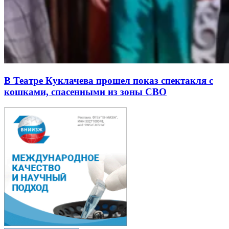
В Театре Куклачева прошел показ спектакля с
кошками, спасенными из зоны СВО