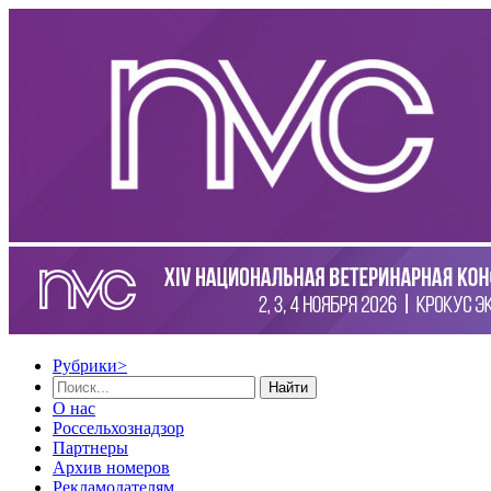
Рубрики
>
Найти
О нас
Россельхознадзор
Партнеры
Архив номеров
Рекламодателям