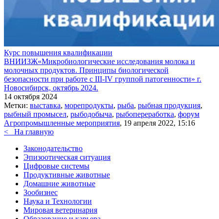
Курс повышения квалификации
ВНИИЗЖ«Микробиологические исследования молока и
молочных продуктов. Принципы биологической
безопасности при работе с ІІІ-ІV группой патогенности» г.
Новосибирск, октябрь 2024.
14 октября 2024
Метки:
выставка
,
морепродукты
,
рыба
,
рыбная продукция
,
рыбный промысел
,
рыбодобыча
,
рыбопереработка
,
форум
Агропромышленные мероприятия
, 19 апреля 2022, 15:16
<
На главную
Законодательство
Эпизоотическая ситуация
Цифровые системы
Продуктивные животные
Домашние животные
Зообизнес
Наука и Технологии
Мировая ветеринария
Образование и карьера